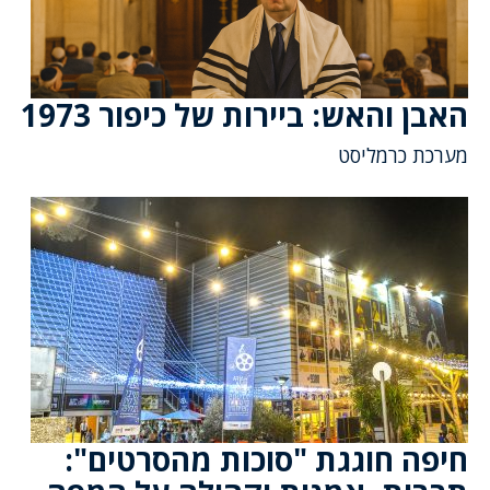
האבן והאש: ביירות של כיפור 1973
מערכת כרמליסט
חיפה חוגגת "סוכות מהסרטים":