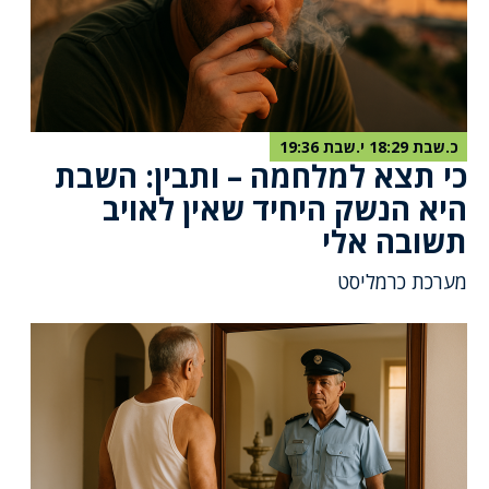
כ.שבת 18:29 י.שבת 19:36
כי תצא למלחמה – ותבין: השבת
היא הנשק היחיד שאין לאויב
תשובה אלי
מערכת כרמליסט