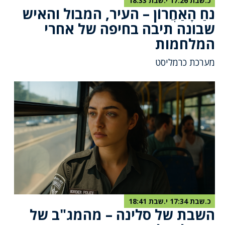
כ.שבת 17:26 י.שבת 18:33
נֹחַ הָאַחֲרוֹן – העיר, המבול והאיש
שבונה תיבה בחיפה של אחרי
המלחמות
מערכת כרמליסט
כ.שבת 17:34 י.שבת 18:41
השבת של סלינה – מהמג"ב של