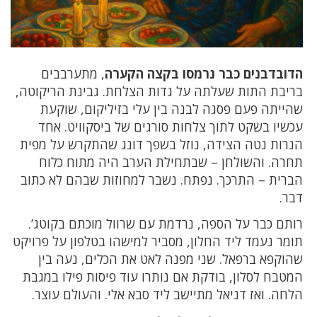
הדובדבנים כבר נרמסו בקצה הקערה
, מתערבבים
בריבת התות שעלתה על גדות הצלחת. גבינת הריקוטה,
שהייתה פעם פסגה לבנה בין עלי בזיליקום, שוקעת
עכשיו בשקט לתוך צלחות סורגים של ביסקוויט. אחד
הנרות נטה הצידה, נוזל בשפך דונג שהתקרש על מפית
תחרה. והשולחן – שבתחילת הערב היה מתוח כלוח
הברית – התרכך. נפתח. נשבר למחוזות שבהם לא כתוב
דבר.
רותם כבר על הספה, נרדמת עם שרוול מוכתם בקוטג’.
תומר נעמד ליד החלון, מסביר למישהו בטלפון על פרויקט
שהוקפא ברפאל. שני מפנה לאט את הכלים, נעה בין
המטבח לסלון, בודקת אם נותרו עוד פיסות פילו במגבת
הלחה. ואז דניאל מתיישב ליד סבא אלי. והעולם עוצר.