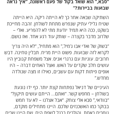
“סבא,” הוא שואל בקול של פעם ראשונה, “איך נראה
שבועות בביירות?”
השתיקה שבאה אחר כך לא הייתה ריקה. היא הייתה
שטיח גלילי עתיק שנפרש מתחת לשולחן. זהבה מחייכת
בשקט, ככה היא תמיד יודעת מתי לא להפריע. ואלי –
שלרוב מדבר בקצרה – שותק עוד רגע אחד. ואז נושם.
“בשוק של ואדי אבו ג’מיל,” הוא מתחיל, “לא היה צריך
לקרוא לזה שבועות. פשוט היית מריח. תבלין טחינה. דבש
חרובים. עוגיות עם גרגרי אניס. אצל משפחת קנוביץ היו
עושים חלב שקדים על האש. ואצל האחים דברה – היו
אופים פיתות דקות עם עשבים, כאילו זו מצה שנולדה
מחדש.”
העיניים של דניאל נפתחות קצת יותר. כף ידו נוגעת
בשולחן – מחפש קשר. “ואתם… הייתם עושים תיקון?”
“בוודאי,” סבא אלי צוחק. “אבל אצלנו – לא עד חמש
בבוקר כמו האשכנזים שלכם. היינו מתחילים מוקדם,
גומרים באחת, והולכים ברגל לשפת הים. שם היינו שרים