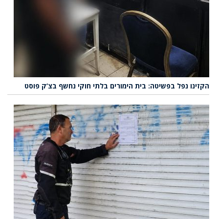
הקזינו נפל בפשיטה: בית הימורים בלתי חוקי נחשף בצ’ק פוסט