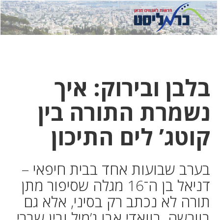
לחץ
לחץ
תפ
כדי
כאן
כדי
לשלוח
דואר
להצט
לוואט
בלבן ובירוק: איך
נשמרת התורה בין
קוטג’ לים התיכון
בערב שבועות אחד בבית חיפאי –
דניאל בן ה־16 מגלה שסיפור מתן
תורה לא נכתב רק בסיני, אלא גם
בוורשה, בוואדי אבו ג’מיל ובין שברי