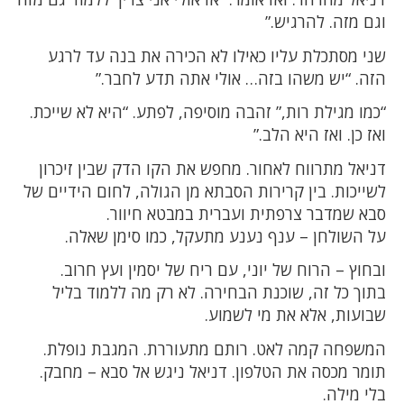
וגם מזה. להרגיש.”
שני מסתכלת עליו כאילו לא הכירה את בנה עד לרגע
הזה. “יש משהו בזה… אולי אתה תדע לחבר.”
“כמו מגילת רות,” זהבה מוסיפה, לפתע. “היא לא שייכת.
ואז כן. ואז היא הלב.”
דניאל מתרווח לאחור. מחפש את הקו הדק שבין זיכרון
לשייכות. בין קרירות הסבתא מן הגולה, לחום הידיים של
סבא שמדבר צרפתית ועברית במבטא חיוור.
על השולחן – ענף נענע מתעקל, כמו סימן שאלה.
ובחוץ – הרוח של יוני, עם ריח של יסמין ועץ חרוב.
בתוך כל זה, שוכנת הבחירה. לא רק מה ללמוד בליל
שבועות, אלא את מי לשמוע.
המשפחה קמה לאט. רותם מתעוררת. המגבת נופלת.
תומר מכסה את הטלפון. דניאל ניגש אל סבא – מחבק.
בלי מילה.