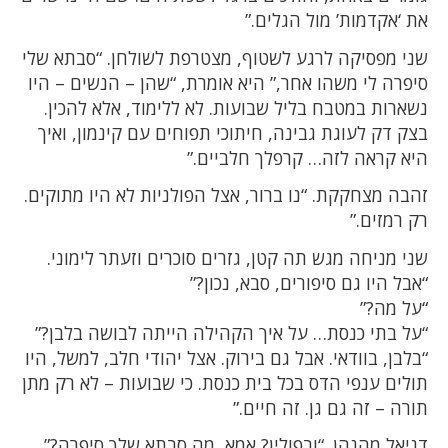
את ‘אקדמות’ מול הגלים.”
שני מפסיקה לרגע לשטוף, מצטרפת לשולחן. “סבתא שלי
סיפרה לי משהו אחר,” היא אומרת, “שהן – הנשים – היו
נשארות במטבח בליל שבועות. לא ללימוד, אלא להכין.
בצק דק לעוגת גבינה, חיתוכי תפוחים עם קינמון, ואיך
היא קראה לזה… קרפלך חלביים.”
זהבה מצחקקת. “נו ברור, אצל הפולניות לא היו מתוקים.
רק רמזים.”
שני מניחה מגש תה קטן, גזרים סוכרים וזעתר לימוני.
“אבל היו גם סיפורים, סבא, נכון?”
“על מה?”
“על בתי כנסת… על איך הקהילה הייתה לבושה בלבן?”
“בלבן, בוודאי. אבל גם בירוק. אצל יהודי חלב, למשל, היו
תולים ענפי הדס בכל בית כנסת. כי שבועות – לא רק מתן
תורה – זה גם גן. זה חיים.”
דניאל מהנהן. “ובפולין? אמא, מה סבתא שלך סיפרה?”