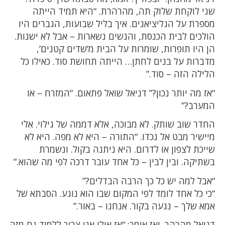
שני לוקחת שלוק תה, מהרהרת. “היא תמיד הייתה
מספרת על הגליציאנים. איך בליל שבועות, הגברים היו
הולכים לבית הכנסת, והנשים נשארות – אבל לא ישנות.
הן היו תופרות, שומרות על הבית מ’שדים קטנים’,
מדברות על בנים לחתן… הייתה תחושת סוד. כאילו כל
הלילה הזה – סוד.”
“אז מה יותר נכון?” דניאל שואל פתאום. “המזרח – או
המערב?”
החדר שוב שותק. לא מבוכה, אלא דממה של גילוי. אלי
מיישיר מבט אל נכדו. “התורה – היא לא מפה. היא לא
שייכת לצפון או לדרום. היא ניתנה בקול. ונשמרת
בשתיקה. ובין לבין – כל אחד עובר דרכה לפי מה שהוא.”
“אבל למה יש כל כך הרבה הבדלים?”
“כי כל אחד לומד לפי המקום שבו הוא נוגע. הסבתא של
אמא שלך – נגעה בקור. אנחנו – באור.”
דניאל מהרהר. ואז אומר: “אז אולי אני צריך ללמוד גם מזה