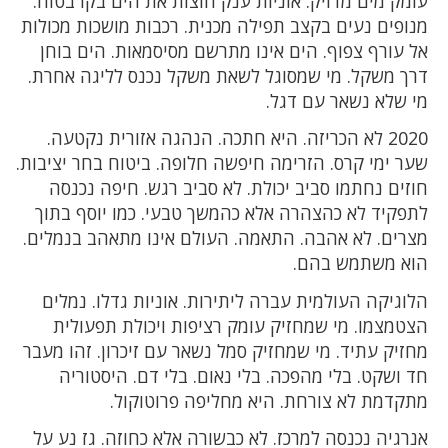
עומק מים מדויק. אוניות ענק חוצות את הים בקו בטוח.
מנופים נעים בקצב תפילה מכנית. רכבות מושכות מכולות
אל עורף צפוף. הים אינו מתרשם מסיסמאות. הים בוחן
דרך משקל. מי שמסוגל לשאת משקל נכנס לליגה אחרת.
מי שלא נשאר עם דגל.
2020 לא הכריזה. היא חתכה. הנהגה אזורית נקטעה.
שער ימי קרס. הזרימה חיפשה חלופה. ביטוח בחר יציבות.
חוזים נחתמו סביב יכולת. לא סביב רגש. חיפה נכנסה
לתפקיד לא כהצהרה אלא כהמשך טבעי. כמו יוסף בתוך
מצרים. לא אהבה. התאמה. העולם אינו מתאהב בנמלים.
הוא משתמש בהם.
הלוגיקה העולמית עברה ליתירות. אוניות גדלו. נמלים
הצטמצמו. מי שמחזיק עומק רציפות ויכולת תפעולית
מחזיק עתיד. מי שמחזיק סמל נשאר עם זיכרון. זהו מעבר
חד ושקט. בלי מהפכה. בלי נאום. בלי דם. היסטוריה
מתקדמת לא צורחת. היא מחליפה פרוטוקול.
אנרגיה נכנסה למרכז. לא כבשורה אלא כחוזה. גז נע על