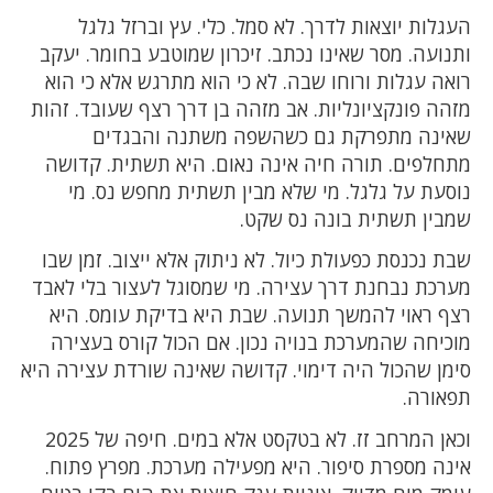
העגלות יוצאות לדרך. לא סמל. כלי. עץ וברזל גלגל
ותנועה. מסר שאינו נכתב. זיכרון שמוטבע בחומר. יעקב
רואה עגלות ורוחו שבה. לא כי הוא מתרגש אלא כי הוא
מזהה פונקציונליות. אב מזהה בן דרך רצף שעובד. זהות
שאינה מתפרקת גם כשהשפה משתנה והבגדים
מתחלפים. תורה חיה אינה נאום. היא תשתית. קדושה
נוסעת על גלגל. מי שלא מבין תשתית מחפש נס. מי
שמבין תשתית בונה נס שקט.
שבת נכנסת כפעולת כיול. לא ניתוק אלא ייצוב. זמן שבו
מערכת נבחנת דרך עצירה. מי שמסוגל לעצור בלי לאבד
רצף ראוי להמשך תנועה. שבת היא בדיקת עומס. היא
מוכיחה שהמערכת בנויה נכון. אם הכול קורס בעצירה
סימן שהכול היה דימוי. קדושה שאינה שורדת עצירה היא
תפאורה.
וכאן המרחב זז. לא בטקסט אלא במים. חיפה של 2025
אינה מספרת סיפור. היא מפעילה מערכת. מפרץ פתוח.