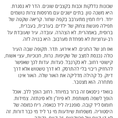
שכונות נדלקות וכבות בקצבים שונים. הדר לא נסגרת.
היא משנה טון. בתים ישנים עם מרפסות צרות נושמים
יחד. ריח חמין מתערבב בקפה שחור. קריאה שקטה של
תפילה פוגשת צחוק של ילדים. בערבית, בעברית,
ברוסית, באמהרית. לא הצהרה. עובדה. עיר שעובדת על
רב-ערוציות לא מפחדת מערבוב. היא בנויה לזה.
ואז חג של החגים. לא אירוע. תדר. תקופה שבה העיר
כולה נכנסת למצב של שקיפות. נרות, חנוכיות, עצי אשוח,
קישוטי רחוב. לא כקרנבל. כעדות. עדות לכך שאפשר
להחזיק ריבוי בלי להתרסק. לא דרך טשטוש אלא דרך
דיוק. כל קהילה מדליקה את האור שלה. האור אינו
מתחרה. הוא מצטבר.
בוואדי ניסנאס זה ברור במיוחד. רחוב הופך ללב. אוכל
הופך לשפה משותפת. לא פיוז׳ן ולא סינתזה. צמידות.
חומוס ליד קובה. סופגניה ליד כנאפה. ריח כמוסה של
היסטוריה. משפחות שיודעות מי גר ליד מי כבר דורות. זה