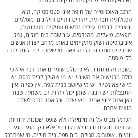
לא דו-קיום של פרויקטים. זה קיום. נקודה.
הרכב האוכלוסייה של חיפה אינו סטטיסטיקה. הוא
טכנולוגיה חברתית. יהודים דתיים וחילונים. מוסלמים
ונוצרים. דרוזים. עולים חדשים וותיקים. סטודנטים,
רופאים, פועלים, מהנדסים. עיר שבה בית חולים, נמל,
אוניברסיטה ושוק מתקיימים באותו מרחב יוצרת אנשים
שמבינים מורכבות בלי הרצאה. מי שעובד יחד לומד לכבד
בלי פוסטר.
בשבת זה מתחדד. לא כי כולם שומרים אותו דבר אלא כי
כולם מרגישים את השינוי. יש מי שהולך לבית כנסת. יש
מי שיוצא לטיול. יש מי שיושב בבית קפה. אין כפייה. אין
התנצלות. יש הבנה שזמן יכול להיות רב-משמעי. שבת
כאן אינה ציווי אחיד. היא שדה. וכל אחד נכנס לשדה
מזווית אחרת.
הכרמל מביט על זה מלמעלה ולא שופט. שכונות יהודיות
וערביות נוגעות זו בזו לא בקו גבול אלא בקו מגע. מגע
יומיומי. אוטובוס. מכולת. בית ספר. בית חולים. מי שמתרגל