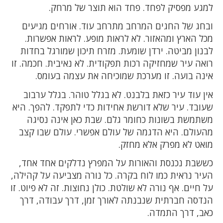
למגע מפסיק לפחד. פחד הוא תוצר של מרחק.
ובחג של החגים המרחב מתרחב עוד. אורחים מגיעים
מכל הארץ ומהאזור. לא לראות מופע. לראות אפשרות.
לבנון מביטה. ירדן שומעת. מזרח תיכון שמורגל בחדות
רואה עיר שמחזיקה רכות תפקודית. לא נאיבית. חכמה. זו
אינה בועה. זו מערכת שמוכיחה את עצמה בעומס.
אין עוד עיר כזאת בלבנט. לא בגלל טוהר. בגלל ערבוב
שעובד. עיר שלא דורשת אחידות כדי לתפקד. להפך. היא
משתמשת בשונות כחומר גלם. שבת כאן אינה נסיגה
מהעולם. היא הדגמה של עולם אפשרי. עולם שבו קצב
מואט לא מפרק אלא מחזק.
כששבת נכנסת והאורות על המפרץ נדלקים אחד אחד,
העיר נראית כמו לוח בקרה. כל נורה מצביעה על קהילה,
על חיים. אף נורה לא שולטת. כולן נחוצות. זה לא פיוט. זו
הנדסה חברתית שנבנתה לאורך זמן, דרך עבודה, דרך
כאב, דרך התמדה.