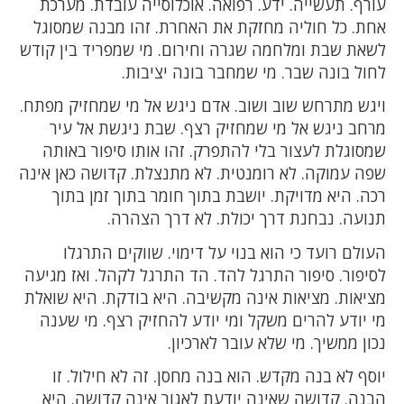
עורף. תעשייה. ידע. רפואה. אוכלוסייה עובדת. מערכת
אחת. כל חוליה מחזקת את האחרת. זהו מבנה שמסוגל
לשאת שבת ומלחמה שגרה וחירום. מי שמפריד בין קודש
לחול בונה שבר. מי שמחבר בונה יציבות.
ויגש מתרחש שוב ושוב. אדם ניגש אל מי שמחזיק מפתח.
מרחב ניגש אל מי שמחזיק רצף. שבת ניגשת אל עיר
שמסוגלת לעצור בלי להתפרק. זהו אותו סיפור באותה
שפה עמוקה. לא רומנטית. לא מתנצלת. קדושה כאן אינה
רכה. היא מדויקת. יושבת בתוך חומר בתוך זמן בתוך
תנועה. נבחנת דרך יכולת. לא דרך הצהרה.
העולם רועד כי הוא בנוי על דימוי. שווקים התרגלו
לסיפור. סיפור התרגל להד. הד התרגל לקהל. ואז מגיעה
מציאות. מציאות אינה מקשיבה. היא בודקת. היא שואלת
מי יודע להרים משקל ומי יודע להחזיק רצף. מי שענה
נכון ממשיך. מי שלא עובר לארכיון.
יוסף לא בנה מקדש. הוא בנה מחסן. זה לא חילול. זו
הבנה. קדושה שאינה יודעת לאגור אינה קדושה. היא