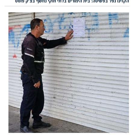
הקזינו נפל בפשיטה: בית הימורים בלתי חוקי נחשף בצ’ק פוסט