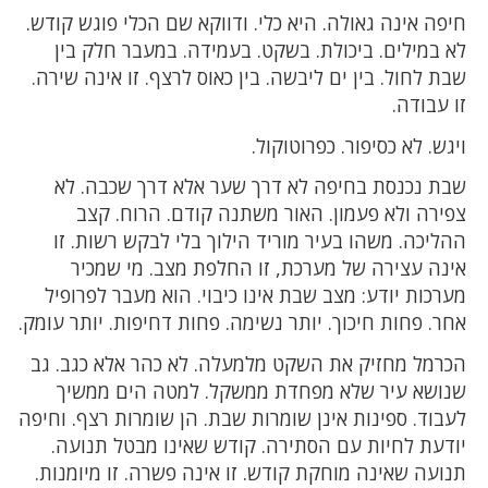
חיפה אינה גאולה. היא כלי. ודווקא שם הכלי פוגש קודש.
לא במילים. ביכולת. בשקט. בעמידה. במעבר חלק בין
שבת לחול. בין ים ליבשה. בין כאוס לרצף. זו אינה שירה.
זו עבודה.
ויגש. לא כסיפור. כפרוטוקול.
שבת נכנסת בחיפה לא דרך שער אלא דרך שכבה. לא
צפירה ולא פעמון. האור משתנה קודם. הרוח. קצב
ההליכה. משהו בעיר מוריד הילוך בלי לבקש רשות. זו
אינה עצירה של מערכת, זו החלפת מצב. מי שמכיר
מערכות יודע: מצב שבת אינו כיבוי. הוא מעבר לפרופיל
אחר. פחות חיכוך. יותר נשימה. פחות דחיפות. יותר עומק.
הכרמל מחזיק את השקט מלמעלה. לא כהר אלא כגב. גב
שנושא עיר שלא מפחדת ממשקל. למטה הים ממשיך
לעבוד. ספינות אינן שומרות שבת. הן שומרות רצף. וחיפה
יודעת לחיות עם הסתירה. קודש שאינו מבטל תנועה.
תנועה שאינה מוחקת קודש. זו אינה פשרה. זו מיומנות.