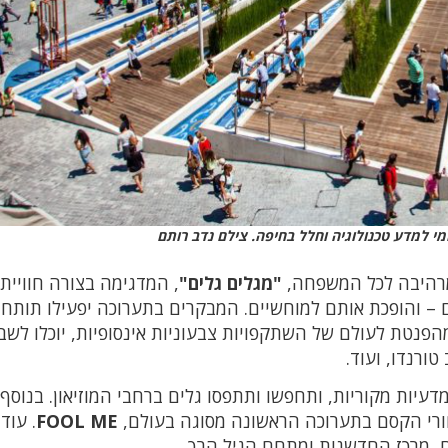
י למדע טכנולוגיה וחלל בחיפה. צילם נדב רותם
רהיבה לכל המשפחה,
"מגלים גלים"
, המדגימה בצורה חוויית
 – והופכת אותם למוחשיים. המבקרים בתערוכה יפעילו תותחי
 מהפנטת לעולם של השתקפויות צבעוניות אינסופיות, יוכלו לשב
טורנדו, ועוד.
מדעיות מקוריות, ותחפשו ותתפסו גלים ברחבי המוזיאון. בנוסף
רי הקסם בתערוכה הראשונה מסוגה בעולם,
FOOL ME
. עוד
ח, מרכז החדשנות ומתחם הגיל הרך.