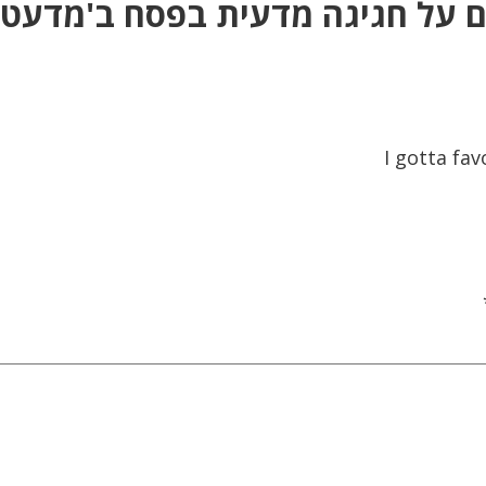
ם על חגיגה מדעית בפסח ב'מדעט
I gotta fav