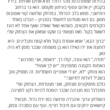
בהירות שמתרגלות מהר לחדר מלא אחים ואחיות. בידיו
בקבוק יין אדום עטוף בעיתון מקומט. הוא גר ברחוב
התישבי, ממש בלב הכרמל, במרחק שלושה קווי אוטובוס
מכאן. גם הוא סטודנט לחשמל בטכניון – הכרנו באחד
הקורסים הקשים, כשהוא שאל שאלה שאף אחד לא העז
לשאול בקול. מאז מצאתי בו שקט שמאזן את הצחוק שלי.
“ברוך הבא,” אמא אומרת בקול מלא קמח ותבלינים. היא
לוחצת את ידו כאילו הוא בן משפחה שכבר מזמן לא היה
כאן.
“תודה,” הוא עונה, קולו רך. “האמת, אני מתרגש.”
האחות הקטנה מתפרצת: “יש לך אוטו?”
הוא צוחק: “לא, יש לי אופניים חשמליות. זה מספיק טוב
בשביל לעלות לתישבי.”
כולם מתפקעים מצחוק, ואני מצטרפת, הצחוק שלי
מתגלגל כמו מנגינה שכבר הופכת להיות רקע לסצינה.
השולחן ערוך: אינג’רה פרושה כמו ירח גדול, תבשיל
קישואים ירוקים עם תיבול חריף, עוף עם כוסברה וכמון,