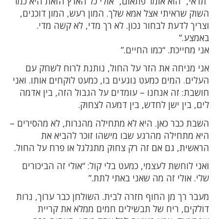
“תראי,” הוא אומר פתאום, “אולי כל הארץ הזאת היא כמו
השוק שראיתי אצל אמא שלך. המון רעש, המון דוכנים,
וצריך לדעת לבחור נכון. לא רך מדי, לא קשה מדי.
באמצע.”
אני מחייכת. “כמו החיים.”
אני מניחה את הזר על החול, נותנת לרוח לשחק עם
העלים. המים כמעט נוגעים בו, כמעט לוקחים אותו. ואני
חושבת: זה אנחנו – עומדים על הגבול הזה, בין אדמה
לים, בין ישן לחדש, בין דמעה לצחוק.
השבת כבר כאן. היא לא מתחילה מהנרות, לא מהסירים –
היא מתחילה מהרגע שבו מישהו זוכר להביא את
הראשית, גם אם זה רק צחוק מתגלגל או פרח על החול.
ואני לוחשת לעצמי, כמעט בלי קול: “אולי זה הביכורים
שלי. אולי זה מה שאני באתי לתת.”
מעבר רך מן החוף חזרה לבית. השולחן כבר ערוך, נרות
דולקים, ריח של תבשילים חמים ממלא את קריית