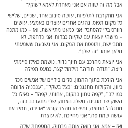
אבל מה זה שווה אם אני מאחרת לאמא לשוק?”
אני מתקרבת לתלפיות, עושה סיבוב אחד, שניים, שלישי.
כל מקום תפוס. נהגים אחרים עוצרים באמצע, עושים
רוורס בלי להסתכל. אני כמעט מתייאשת, ואז – כמו מתנה
– מישהי יוצאת עם שקיות כבדות. אני נדחפת, לא
מתביישת, ותופסת את המקום. אני נשבעת ששמעתי
מלאך אומר “זה שלך”.
אני יוצאת מהרכב עם חיוך גדול, נושמת כאילו סיימתי
ריצה. “תודה. תודה.” מילמול קצר, כמעט תפילה.
אני הולכת בתוך ההמון, סלים בידיים של אנשים מכל
כיוון, והקולות מתנגנים: “בצל בשקל!”, “עגבניה אדומה
כמו לב!”, “קפה טחון במקום, אחותי, קפה!” – כאילו כל
השוק שר מנגינה משלו. הצחוק שלי מתערבב בזה,
מתגלגל החוצה, ומישהו מהצד קורא: “אביבה, תמיד את
עושה שמח פה.” אני מחייכת, לא עוצרת.
ואז – אמא. אני רואה אותה מרחוק. המטפחת שלה