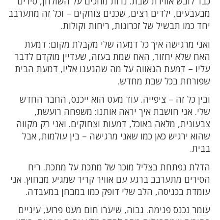
כבר לובש אווירת שבת. נרות מחכים על השולחן, סירים
מבעבעים, ילדים רצים, שכנים צוחקים – וכל זה מתערבב
יחד כמו תבשיל של זכרונות, ריחות וקולות.
ואני מרגישה איך כל דמעה שלי מקבלת מקום: דמעת
האח שלא יחזור, האח שמת בעזה, שעדיין מוקדם לדבר
עליו – דמעת הגאווה על מה שהגענו אליו, דמעת הבית
שפורחת בכל שבת מחדש.
ובין כל זה – ציפייה. עוד מעט הוא ייכנס, החבר החדש
שלי. אני חושבת איך יראה אותנו: משפחה רועשת,
צבעונית, מלאה באוכל, דמעות וצחוקים. ואני רק מקווה
שהוא ירגיש כאן כמו שאני מרגישה – בין עולמות, אבל
בבית.
הדלת נפתחת בצליל מוכר של מתכת על מתכת. ריח
הסירים מתערבב ברגע עם אוויר קריר שמגיע מבחוץ. אני
עומדת בכניסה, הלב שלי דופק כמו במבחן במעבדה.
עומר נכנס פנימה. גבוה, שיערו חום מעט פרוע, עיניים