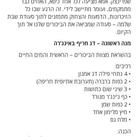
שפרינצק. אמא מציעה לכל אחד כיסא, האחים כבר
מתמקמים, ועומר מתיישב לידי. זה הרגע שבו כל
הזיכרונות, הדמעות והצחוק מתמזגים לתוך סעודת שבת
שלמה – סעודה שמביאה את הביכורים שלנו אל תוך
הקיום.
מנה ראשונה – דג חריף באינג’רה
בהשראת מצוות הביכורים – הראשית והמים החיים
רכיבים:
• 4 נתחי פילה דג אמנון
• 2 כפות ברברה (תערובת אתיופית חריפה)
• 3 שיני שום כתושות
• כף ג’ינג’ר מגורד
• 2 כפות שמן
• מיץ מלימון אחד
• מלח גס
הכנה: