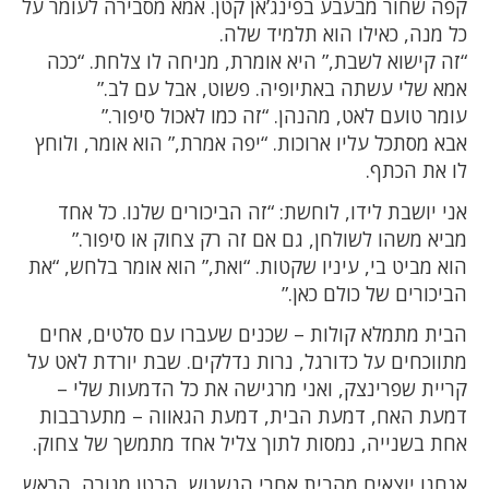
קפה שחור מבעבע בפינג’אן קטן. אמא מסבירה לעומר על
כל מנה, כאילו הוא תלמיד שלה.
“זה קישוא לשבת,” היא אומרת, מניחה לו צלחת. “ככה
אמא שלי עשתה באתיופיה. פשוט, אבל עם לב.”
עומר טועם לאט, מהנהן. “זה כמו לאכול סיפור.”
אבא מסתכל עליו ארוכות. “יפה אמרת,” הוא אומר, ולוחץ
לו את הכתף.
אני יושבת לידו, לוחשת: “זה הביכורים שלנו. כל אחד
מביא משהו לשולחן, גם אם זה רק צחוק או סיפור.”
הוא מביט בי, עיניו שקטות. “ואת,” הוא אומר בלחש, “את
הביכורים של כולם כאן.”
הבית מתמלא קולות – שכנים שעברו עם סלטים, אחים
מתווכחים על כדורגל, נרות נדלקים. שבת יורדת לאט על
קריית שפרינצק, ואני מרגישה את כל הדמעות שלי –
דמעת האח, דמעת הבית, דמעת הגאווה – מתערבבות
אחת בשנייה, נמסות לתוך צליל אחד מתמשך של צחוק.
אנחנו יוצאים מהבית אחרי הנשנוש, הבטן מגורה, הראש