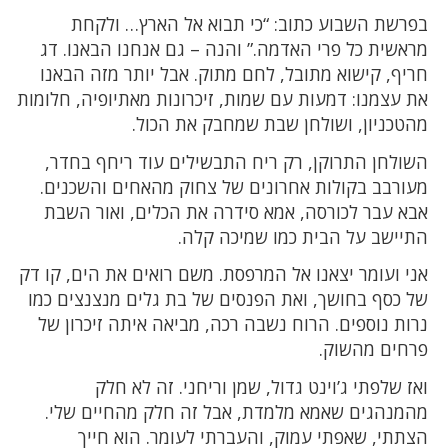
בפרשת השבוע כתוב: “כי תבוא אל הארץ… ולקחת
מראשית כל פרי האדמה.” והנה – גם אנחנו הבאנו. דג
חריף, קישוא מתובל, לחם מתוק. אבל יותר מזה הבאנו
את עצמנו: דמעות עם שמות, זיכרונות מאתיופיה, חלומות
מהטכניון, ושולחן שבת שמחבק את הכול.
השולחן התרוקן, רק ריח התבשילים עוד ריחף בחדר,
מעורבב בקולות אחרונים של צחוק מהאחים והשכנים.
אבא עבר לכורסה, אמא סידרה את הכלים, ואור השבת
התיישב על הבית כמו שמיכה קלה.
אני ועומר יצאנו אל המרפסת. משם רואים את הים, קו דק
של כסף בחושך, ואת הפנסים של בת גלים מנצנצים כמו
נרות נוספים. הרוח נשבה רכה, מביאה איתה זיכרון של
פרחים מהשוק.
ואז שלפתי ג’וינט גדול, שמן וריחני. זה לא חלק
מהמנהגים שאמא מלמדת, אבל זה חלק מהחיים שלי.
הצתתי, שאפתי עמוק, והעברתי לעומר. הוא חייך