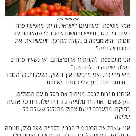
אילוסטרציה
אמא מוסיפה: “כשהגענו לישראל, הייתי מחפשת פרח.
בעיר, בין בטון, חיפשתי משהו שיזכיר לי שהאדמה עוד
זוכרת.” היא מביטה בי, קולה מתרכך. “ועכשיו את, את
הפרח שלי פה.”
אני מתכופפת, לוקחת זר אדום־צהוב. “אז נשאיר פרחים
בסלון, שיהיה גם לנו סימן.”
היא מחייכת, ואני מרגישה איך השוק, הצעקות, כל הכובד
– מתמוססים בתוך עלי כותרת פשוטים.
אנחנו חוזרות לרכב, מניחות את הסלים עם הבצלים,
הקישואים, ואת הזר מלמעלה. והריח שלו, ריח של אדמה
רחוקה, מתערבב לי עם צחוק מתגלגל שעולה בלי
שליטה.
אני עוצרת את הרכב מול הבניין בקריית שפרינצק, מניחה
יד על הזר ומביטה לרגע בחלון. הבית של ההורים שלי