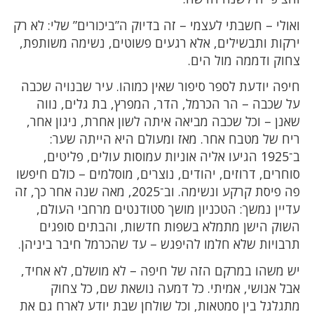
ואולי – חשבתי לעצמי – זה בדיוק ה”ביכורים” שלי: לא רק
ירקות ותבשילים, אלא רגעים פשוטים, נשימה משותפת,
צחוק ודממה מול הים.
חיפה יודעת לספר סיפור שאין כמוהו. עיר שבנויה שכבה
על שכבה – הר הכרמל, הדר, המפרץ, בת גלים, נווה
שאנן – וכל שכבה מביאה איתה לשון אחרת, ניגון אחר,
ריח של מטבח אחר. מאז ומעולם היא הייתה שער:
ב־1925 הגיעו אליה אוניות עמוסות עולים, פליטים,
סוחרים, דרוזים, יהודים, נוצרים, מוסלמים – כולם חיפשו
פה פיסת קרקע ונשימה. וב־2025, מאה שנה אחר כך, זה
עדיין נמשך: הטכניון מושך סטודנטים מרחבי העולם,
השוק הישן מתמלא בשפות חדשות, והבתים סופגים
תרבויות שלא חלמו להיפגש – עד שהכרמל חיבר ביניהן.
יש משהו במרקם הזה של חיפה – לא מושלם, לא אחיד,
אבל אנושי, אמיתי. כל דמעה נושאת שם, כל צחוק
מתגלגל בין סמטאות, וכל שולחן שבת יודע לארח גם את