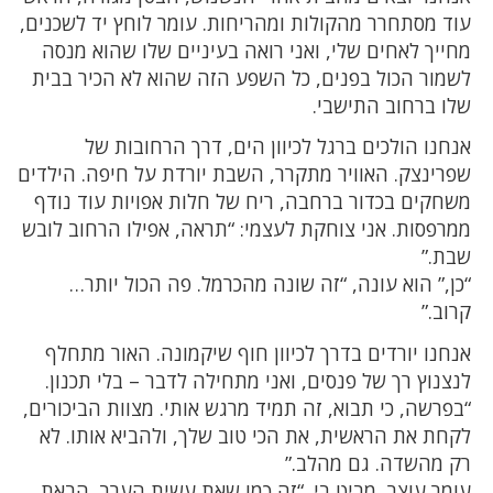
עוד מסתחרר מהקולות ומהריחות. עומר לוחץ יד לשכנים,
מחייך לאחים שלי, ואני רואה בעיניים שלו שהוא מנסה
לשמור הכול בפנים, כל השפע הזה שהוא לא הכיר בבית
שלו ברחוב התישבי.
אנחנו הולכים ברגל לכיוון הים, דרך הרחובות של
שפרינצק. האוויר מתקרר, השבת יורדת על חיפה. הילדים
משחקים בכדור ברחבה, ריח של חלות אפויות עוד נודף
ממרפסות. אני צוחקת לעצמי: “תראה, אפילו הרחוב לובש
שבת.”
“כן,” הוא עונה, “זה שונה מהכרמל. פה הכול יותר…
קרוב.”
אנחנו יורדים בדרך לכיוון חוף שיקמונה. האור מתחלף
לנצנוץ רך של פנסים, ואני מתחילה לדבר – בלי תכנון.
“בפרשה, כי תבוא, זה תמיד מרגש אותי. מצוות הביכורים,
לקחת את הראשית, את הכי טוב שלך, ולהביא אותו. לא
רק מהשדה. גם מהלב.”
עומר עוצר, מביט בי. “זה כמו שאת עשית הערב. הבאת