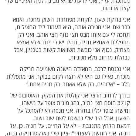
מסתכלת עליי, ואני יודעת שהיא מבינה למה העיניים שלי
קצת אדומות.
אני בודקת שעון, לוקחת מפתחות. השוק מחכה, ואמא
כבר שם. אני מכירה אותה, היא תעמוד ליד החצילים,
תחכה לי עם אותו מבט חצי נוזף חצי אוהב. ואני רק
מתפללת שאמצא חניה. תמיד יש לי פחד שלא אמצא.
מצחיק, נכון? אני כובשת משוואות קשות בטכניון, אבל
נבהלת מרחוב מלא מכוניות.
אני נכנסת לרכב, המאזדה הישנה משמיעה חריקה
מוכרת, כאילו גם היא לא רוצה לקום בבוקר. אני מתפללת
בלב – “אלוהים, רק שלא אאחר. רק חניה אחת.”
בדרך לרחוב הרצל אני קולטת את הפקק. האוטובוס של
קו 37 חוסם חצי נתיב, נהג מונית צופר על מישהו,
ומישהו צופר עליו בחזרה. אני מנסה לא להסתכל על
השעון, אבל היד שלי נמשכת לשם שוב ושוב.
דמעת הלחץ מתגנבת – לא על החיים, על חניה. כן, על
חניה. אני לוחשת לעצמי: “הציון שלי באלקטרוניקה גבוה,