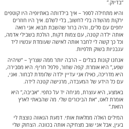
“בדיוק.”
והיא מתחילה לספר – איך בילדותה באתיופיה היו קוטפים
ירקות מהשדה בלי לחשוב, בלי לשלם. איך היו חוזרים
יחפים עם סלים, והיה ברור שהשבת תבוא. אני רואה
אותה ילדה קטנה, עם צמות דקות, הולכת בשבילי אדמה,
וכל כך קשה לי לחבר אותה לאישה שעומדת עכשיו ליד
עגבניות בשוק תלפיות.
אנחנו קונות בצלים – הרבה יותר ממה שצריך – “שיהיה
שפע,” היא אומרת. קפה שחור, פלפל חריף. היא מסבירה,
היא מדריכה, כאילו אני עדיין ילדה שלומדת לבחור. ואני,
עם כל הידע של המעבדה, מרגישה קטנה לידה.
באמצע, היא עוצרת, מניחה יד על כתפי. “אביבה,” היא
אומרת לאט, “את הביכורים שלי. מה שהבאתי לארץ
הזאת.”
המילים האלה ממלאות אותי. דמעת הגאווה נוצצת לי
בעין, אבל אני שוב מצחיקה אותה בכוונה. הצחוק שלי