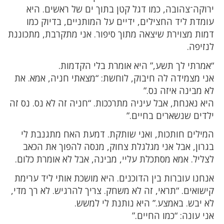
ירוקה־צהובה, כמו דגל קטן בתוך ים של ראשים. היא
עומדת ליד החצילים, ידיים על המותניים, בדיוק כמו
דמות מצוירת שיצאה מתוך סיפור. אני מתקרבת, מתכוננת
לנזיפה.
“אמרתי לך תשע,” היא אומרת בלי הקדמות.
אני מצמידה לה חיבוק, לוחשת: “מצאתי חניה, אמא. את
לא מבינה איזה נס.”
היא נאנחת, אבל עיניה מתרככות. “חניה זה לא נס. נס זה
ילדים שנשארים בחיים.”
המילים חותכות, ואני שותקת. דמעת האח מתגנבת לי
בגרון, אבל אני מגלגלת צחוק, מנסה להפוך את הכאב
לצליל. אמא מסתכלת עליי, מבינה, אבל לא אומרת כלום.
אנחנו עוברות בין הדוכנים. היא מושכת אותי ליד ערימת
קישואים. “תראי, זה לא משחק. צריך להרגיש. לא רך מדי,
לא יבש. באמצע.” היא נותנת לי למשש.
אני עונה: “כמו החיים.”