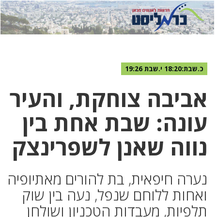
לחץ
לחץ
תפ
כדי
כאן
כדי
לשלוח
דואר
להצט
לוואט
כ.שבת:18:20 י.שבת 19:26
אביבה צוחקת, והעיר
עונה: שבת אחת בין
נווה שאנן לשפרינצק
נערה חיפאית, בת להורים מאתיופיה
ואחות ללוחם שנפל, נעה בין שוק
תלפיות, מעבדות הטכניון ושולחן