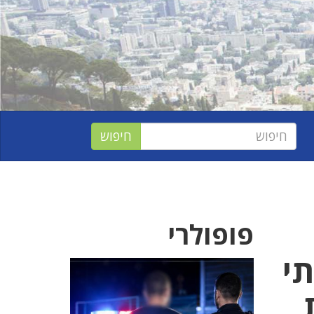
פופולרי
תי