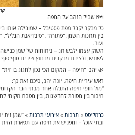
קרד
🗺️ שביל הזהב על המפה
כל מבקר יקבל מפת פסטיבל – שמובילה אותו בין
בין תחנות השמן: “פתורה”, “סינדיאנת הגליל”, “מ
ועוד.
השוק עצמו ילבש חג – ניחוחות של שמן כבישה 
לשורש, ולצידם מבקרים מבחוץ שיבינו סוף־סוף 
🌿 יהב: “חיפה – המקום הכי נכון לחגוג בו זית”
ראש עיריית חיפה, יונה יהב, סיכם זאת כך:
“מול חופי חיפה התגלה אחד מבתי הבד הקדומים 
חיבור בין מסורת לחדשנות, בין מטבח מקומי לחז
כרמליסט
»
תרבות
»
אירועי תרבות
»
“שמן זית י
ובתי אוכל – ומפגיש את חיפה עם תפארת הזית 