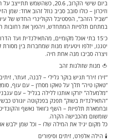
ביום שישי הקרוב, 20.6, כשה
וזיכרון – כולו סובב סביב נוזל זהוב אחד: שמן הזי
“שביל הזהב”, הפסטיבל הקולינרי החדש של עיר
במתחם תלפיות המתחדש, ויהפוך את רחובות הד
כ־15 בתי אוכל מקומיים, מהתאילנדית ועד הד
יטגנו, יזלפו ויטעימו מנות שמחברות בין מסורת
ויצרה סביבו מנה אחת חיה.
🍅 מנות שזולגות זהב
“זירו זירו” תגיש בוקר גלילי – לבנה, זעתר, זיתים
“טאקו טיה” תלך על טאקו מסח’ן – עם עוף, סומא
“מלמעלה” יזרקו אותנו ללילה בגליל – עם עגבני
“התאילנדית בשוק” תפנק בפנקוטה יוגורט כבשים 
ובחמארת תלפיות – השף ג’וואד נאשף והקונדיטור
שומשום מהכבישה הקרה.
כל מקום יגיד את המילה שלו – וכל שמן ילבש אופ
🕯️ הילה אלפרט, זיתים וסיפורים