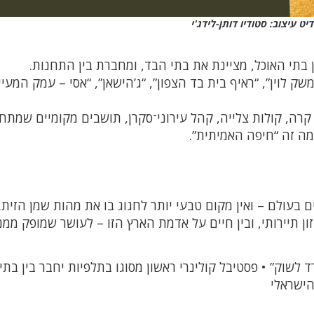
יט עיצוב: סטודיו דותן-לידג'י
 בתי האוכל, מציינת את בתי הבד, ומחברת בין התחנות.
שק לוין”, “ראיף בית בד הצפון”, “ג’הישאן”, “אסי – עמק המעיי
קרה, קולות צלייה, קהל עירוני־סקרן, תושבים מקומיים שמתח
מה זה “חיפה האמיתית”.
בעולם – ואין מקום טבעי יותר לחגוג בו את מהות שמן הזית. 
ון תיירותי, ובין חיים על אדמת הארץ הזו – לעושר שמופק ממנ
רד לשוק” • פסטיבל קולינרי ראשון מסוגו בתלפיות יחבר בין בתי
הישראלי