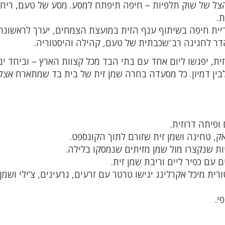
שמש תתייצב על הצל של שוק תלפיות – חיפה תיפתח למסע. מסע של טעם, רי
ת.
יית חיפה בשיתוף ענף הזית במועצת הצמחים, יערך לראשונה
ר לחגיגה רב־שכבתית של טעם, קהילה והיסטוריה.
רוזית, יפגשו ליום אחד עם בתי הבד מכל קצוות הארץ – וביחד יב
 לבין דמיון. כל מסעדה בחרה שמן זית של בית בד שמתארח אצל
 ופיתה דרוזית.
ק, טחינה ושמן זית שזורם לתוך הקונספט.
ות שנקצרו מול שמן מזיתים שנמסקו בלילה.
עם כפיר ליים וריבת שמן זית.
ית מיכל אקרלינג יגישו טרטר עם זרעים, גרעינים, צ’ילי ושמן
י.