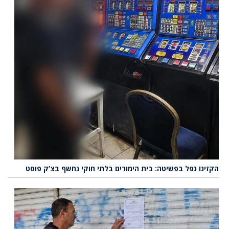
הקזינו נפל בפשיטה: בית הימורים בלתי חוקי נחשף בצ’ק פוסט