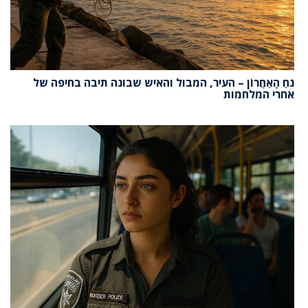
נֹחַ הָאַחֲרוֹן – העיר, המבול והאיש שבונה תיבה בחיפה של
אחרי המלחמות