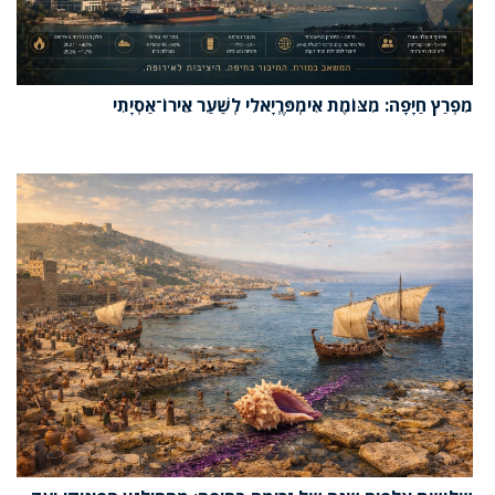
מִפְרַץ חַיָּפָה: מִצּוֹמֶת אִימְפֶּרְיָאלִי לְשַׁעַר אֵירוֹ־אַסְיָתִי