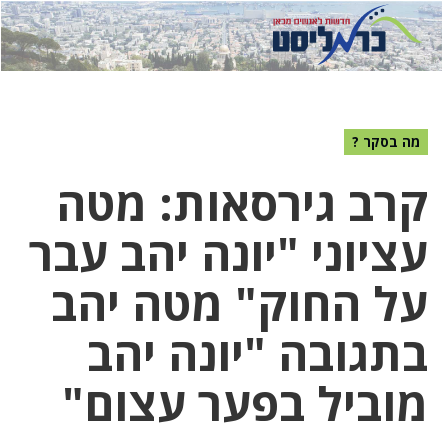
לחץ
לחץ
תפ
כדי
כאן
כדי
לשלוח
דואר
להצט
לוואט
מה בסקר ?
קרב גירסאות: מטה
עציוני "יונה יהב עבר
על החוק" מטה יהב
בתגובה "יונה יהב
מוביל בפער עצום"