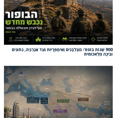
900 שְׁנוֹת בּוֹפוֹר: מִצַּלְבָּנִים וְאִימְפֶּרְיוֹת וְעַד אֵנֶרְגְיָה, נְתוּנִים
וּבִינָה מְלָאכוּתִית