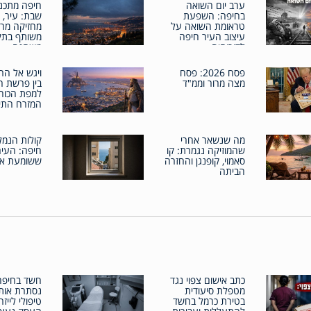
ערב יום השואה
חיפה מתכנ
בחיפה: השפעת
שבת: עיר, י
טראומת השואה על
מחזיקה מרח
עיצוב העיר חיפה
משותף בתק
לדורותיה
משתנה
פסח 2026: פסח
ויגש אל הר
מצה מרור וממ"ד
בין פרשת ה
למפת הכוח
המזרח התיכ
מה שנשאר אחרי
קולות הנמל
שהמוזיקה נגמרת: קו
חיפה: העיר
סאמוי, קופנגן והחזרה
ששומעת את
הביתה
כתב אישום צפוי נגד
חשד בחיפה
מטפלת סיעודית
נסתרת אות
בטירת כרמל בחשד
טיפולי לייזר