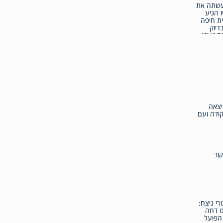
שתה את
 הגיע
ית חיפה
דיוק
 “עוז”
יצאה
ודה ועם
קוב
רי ניצח:
 דחה
הפועל