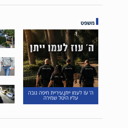
משפט
ה’ עֹז לעמו ייתן,עיריית חיפה גובה
עליו היטל שמירה