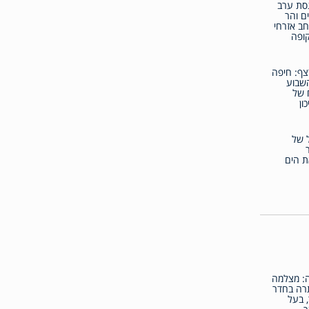
סת ערב
ם והר
ב אזרחי
ופה
צף: חיפה
שבוע
 של
ון
 של
 הים
: מצלמה
רה בחדר
, בעל