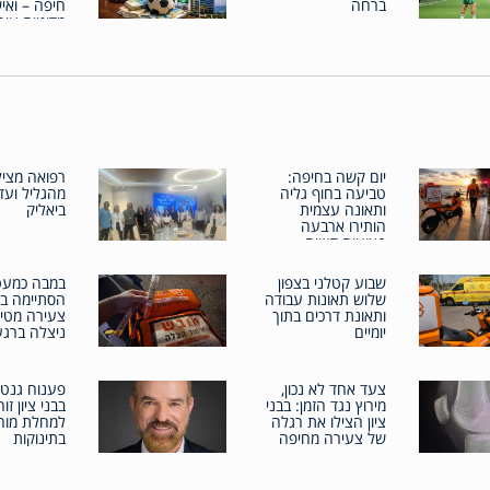
ברחה
חיפה – ואי
מדיניות עיר
יום קשה בחיפה:
רפואה מציל
טביעה בחוף גליה
מהגליל ועד
ותאונה עצמית
ביאליק
הותירו ארבעה
פצועים קשים
שבוע קטלני בצפון
במבה כמעט
שלוש תאונות עבודה
הסתיימה בא
ותאונת דרכים בתוך
צעירה מטי
יומיים
ניצלה ברגע
צעד אחד לא נכון,
פענוח גנטי
מירוץ נגד הזמן: בבני
בבני ציון זו
ציון הצילו את רגלה
למחלת מוח
של צעירה מחיפה
בתינוקות