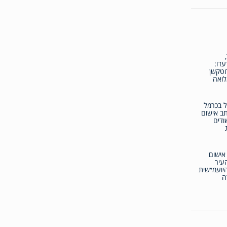
עדו:
טקשן
ואה
 בכרמל
ב אישום
ודים
אישום
עיר
יועמ״שית
ה