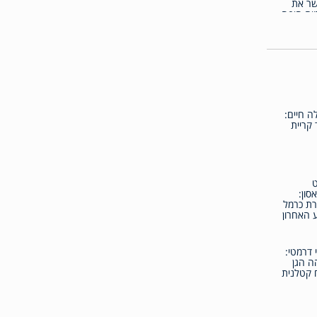
שר את
יית חיפה
ה חיים:
 קריית
סון:
רת כרמל
 האחרון
 דרמטי:
הה הגן
 קטלנית