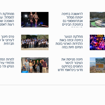
לראשונה בחיפה
ממחלקת הי
ייפתח מסלול
למסלול: ער
אנתרופוסופי גם
האופנה שה
בחטיבת הביניים
רעות לאמנו
הציבורית
מחלקת הנוער
פרס חינוך 
בחיפה זכתה באות
לעירוני א’ 
הלכידות הארצי בזכות
חברתית
המיזם חיות במה
חיפה מגייסת את
הציבור לניטור
תלמידי עירונ
החופים בפרויקט
הפיקו 19 סרטים
מדעי בינלאומי חדש