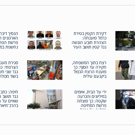
דקירת הקטין בטירת
הנסיך דיבר,
כרמל פוענחה:
הארגונים ר
הצהרת תובע הוגשה
פרשת הפרו
נגד קטין תושב העיר
נחשפת במל
רצח בתוך המשפחה,
סגירת מעגל
חקירה עד הסוף: כך
הצרפתי: כת
פוענח הרצח הכפול
נגד שני חש
ביקנעם עילית
בשוד מכולת
ירי על הבית, איומים
חיפה: כתב 
במיליונים והכרעה
נגד תושב ה
שקטה: כך פוצחה
שאיים על ה
פרשת הסחיטה
בהרב־מיאר
בדליית אל כרמל