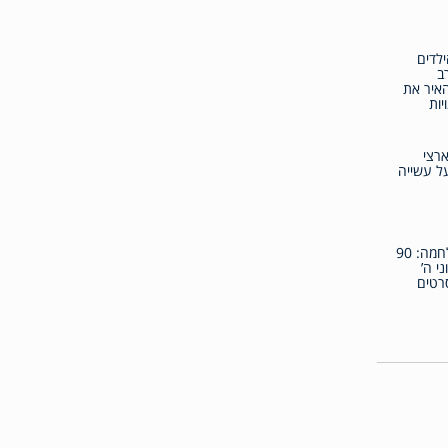
לדים
ב
איר את
יות
ארצי
על עשייה
למרות המלחמה: 90
י ה’