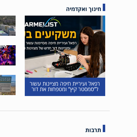
חינוך ואקדמיה
רפאל ועיריית חיפה מציינות עשור
ל”סמסטר קיץ” ומטפחות את דור
ההייטק הביטחוני הבא
תרבות