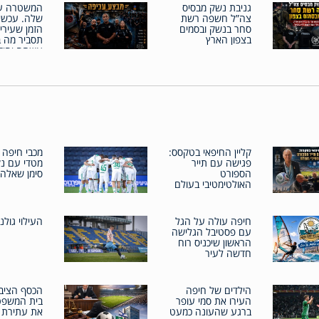
גניבת נשק מבסיס
המשטרה ע
צה”ל חשפה רשת
שלה. עכשיו
סחר בנשק ובסמים
הזמן שעירי
בצפון הארץ
תסביר מה ב
עשתה יחידת
קליין החיפאי בטקסס:
מכבי חיפה 
פגישה עם תייר
מטדי עם נק
הספורט
סימן שאלה
האולטימטיבי בעולם
חיפה עולה על הגל
העילוי גולנ
עם פסטיבל הגלישה
הראשון שיכניס רוח
חדשה לעיר
הילדים של חיפה
הכסף הציבו
העירו את סמי עופר
בית המשפט
ברגע שהעונה כמעט
את עתירת 