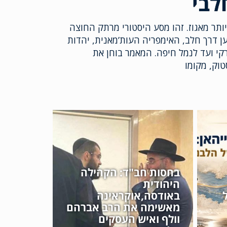
לבי
ותר מאגוז. זהו מסע היסטורי מרתק החוצה
ען דרך חלב, האימפריה העות’מאנית, יהדות
קי ועד לנמל חיפה. המאמר בוחן את
טוק, מקומו
בחסות חב"ד: הקהילה
היהודית
באודסה,אוקראינה
מאשימה את הרב אברהם
וולף ואיש העסקים