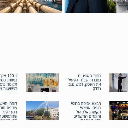
חנות האופניים
כ-120 
נסגרה: שב”ח הפעיל
במזומן, סמים
את העסק, רכוש גנוב
תקיפה נתפ
נבדק
בפשיטות מ
בקריות
מבצע אכיפה בחופי
לוחמי האש 
חיפה: אמצעי
שריפת חור
תקיפה, אלכוהול
רגע לפני
וחומרים החשודים
שהתפשטה 
כסמים נתפסו
בתי המגורי
בפעילות רחבה