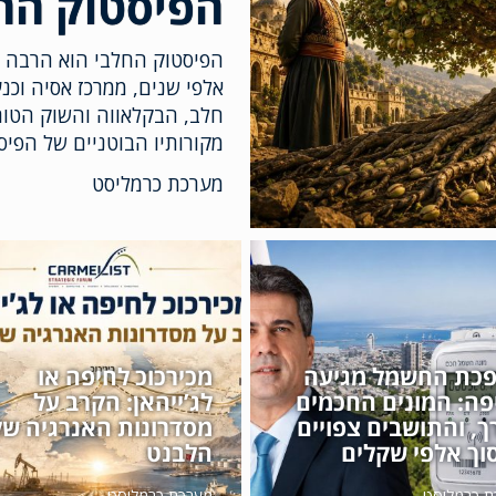
הפיסטוק הח
הפיסטוק החלבי הוא הרבה י
אלפי שנים, ממרכז אסיה וכנ
חלב, הבקלאווה והשוק הטור
מקורותיו הבוטניים של הפיס
מערכת כרמליסט
כת החשמל מגיעה
מכירכוכ לחיפה או
פה: המונים החכמים
לג’ייהאן: הקרב על
ך, והתושבים צפויים
מסדרונות האנרגיה של
וך אלפי שקלים
הלבנט
ת כרמליסט
מערכת כרמליסט