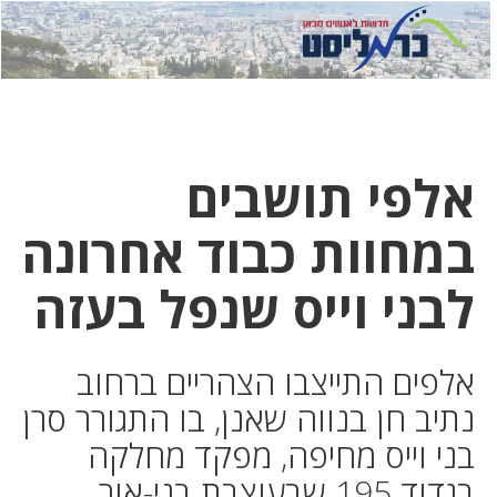
לחץ
לחץ
תפ
כדי
כאן
כדי
לשלוח
דואר
להצט
לוואט
אלפי תושבים
במחוות כבוד אחרונה
לבני וייס שנפל בעזה
אלפים התייצבו הצהריים ברחוב
נתיב חן בנווה שאנן, בו התגורר סרן
בני וייס מחיפה, מפקד מחלקה
בגדוד 195 שבעוצבת בני-אור