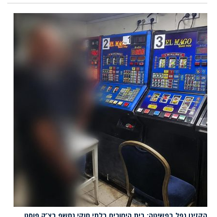
הקזינו נפל בפשיטה: בית הימורים בלתי חוקי נחשף בצ’ק פוסט