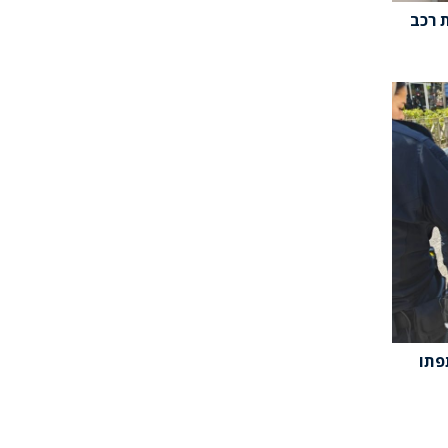
 רכב
פתו