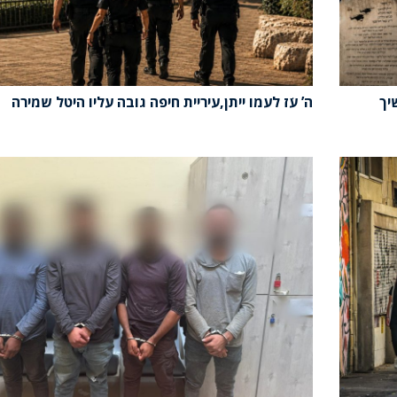
יך
ה’ עֹז לעמו ייתן,עיריית חיפה גובה עליו היטל שמירה