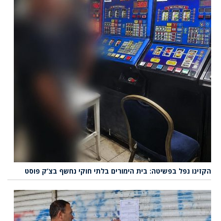
הקזינו נפל בפשיטה: בית הימורים בלתי חוקי נחשף בצ’ק פוסט