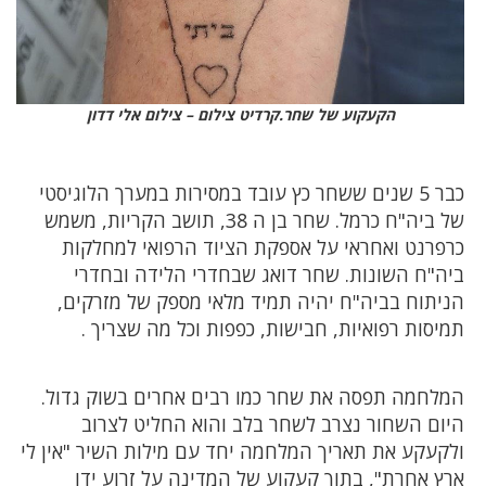
הקעקוע של שחר.קרדיט צילום – צילום אלי דדון
כבר 5 שנים ששחר כץ עובד במסירות במערך הלוגיסטי
של ביה"ח כרמל. שחר בן ה 38, תושב הקריות, משמש
כרפרנט ואחראי על אספקת הציוד הרפואי למחלקות
ביה"ח השונות. שחר דואג שבחדרי הלידה ובחדרי
הניתוח בביה"ח יהיה תמיד מלאי מספק של מזרקים,
תמיסות רפואיות, חבישות, כפפות וכל מה שצריך .
המלחמה תפסה את שחר כמו רבים אחרים בשוק גדול.
היום השחור נצרב לשחר בלב והוא החליט לצרוב
ולקעקע את תאריך המלחמה יחד עם מילות השיר "אין לי
ארץ אחרת", בתוך קעקוע של המדינה על זרוע ידו