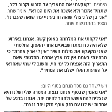
הימנית.
"קעקעתי את התאריך על הזרוע וקרוב ללב,
שתמיד אזכור ולא אשכח את היום הנורא".
אומר שחר.
"אני בן של ניצולי שואה וזו בעיניי עוד שואה שעברנו
",
מספר בהתרגשות שחר.
"
אני לקחתי את המלחמה באופן קשה. אנחנו באירוע
שלא היה כדוגמתו ושבועיים אחרי האסון, החלטתי
שאני מקעקע את מילות השיר "אין לי ארץ אחרת" כי
מבחינתי באמת אין לנו ארץ אחרת. החלטתי שאת
התאריך הזה אנציח כל ימי חיי, וחשוב לי שמי שאחראי
על הזוועות האלו ישלם את המחיר".
ויש לשחר גם מסר מנחם בסוף היום:
"
אני מאמין שבסוף אנחנו ננצח, המטרה שלי ושלנו היא
שנצליח להתאושש ולחזור להיות יחד. אנחנו ברגע של
אחדות יש לנו עם חזק עורף חזק ויחד ננצח".