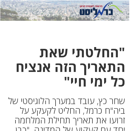
לחץ
לחץ
תפ
כדי
כאן
כדי
לשלוח
דואר
להצט
לוואט
"החלטתי שאת
התאריך הזה אנציח
כל ימי חיי"
שחר כץ, עובד במערך הלוגיסטי של
ביה"ח כרמל, החליט לקעקע על
זרועו את תאריך תחילת המלחמה
יחד עם קעקוע של המדינה. "כבן