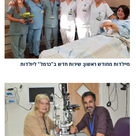
מיילדות מחודש ראשון: שירות חדש ב"כרמל" ליולדות