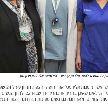
ן פז ואפרת לצטר פלדמן.קרדיט – צילומים: אלי דדון וירון חזן
מיון נשים "כרמל" מטפל בכ- 700 מטופלות בחודש, אשר מופנות 
ביממה לאורך כל השנה ומתקבלות אליו נשים בכל הגילאים שאינן בהריון או בהריו
פות החולים, ולאחרונה גם נשים מפונות מהדרום והצפון הנמ