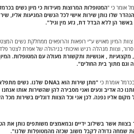
ל אומר כי "
המטופלות המרוצות מעידות כי מיון נשים בכרמל
הנהדר שלו נותן שירות אישי לכל הנשים המגיעות אליו, שיר
אשר הן ללא הבדל דת, גזע מין וגיל".
י צוות המיון מאויש ע"י רופאות והרופאים ממחלקת נשים המצטי
רור, וצוות מנהלה רגיש ואיכותי בניהולה של אפרת לצטר פלדמ
, מקצועיות , אנושיות ותקשורת מעולה עם המטופלות. המיו
 וגם מתוך בית החולים".
בכרמל אומרת כי
"מתן שירות הוא בDNA שלנו. נשים מת
 כה אדיב ונעים ואני מסבירה להן שהשירות אותו אנחנו נ
 מקום אליו נפנה. לכן אני וכל הצוות דוגלים בשירות מכל ה
 בצוות אשר בשילוב ידיים ובמאמצים משותפים נותן את הט
את שמחה גדולה לקבל משוב שכזה מהמטופלות שלנו".