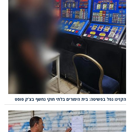
הקזינו נפל בפשיטה: בית הימורים בלתי חוקי נחשף בצ’ק פוסט