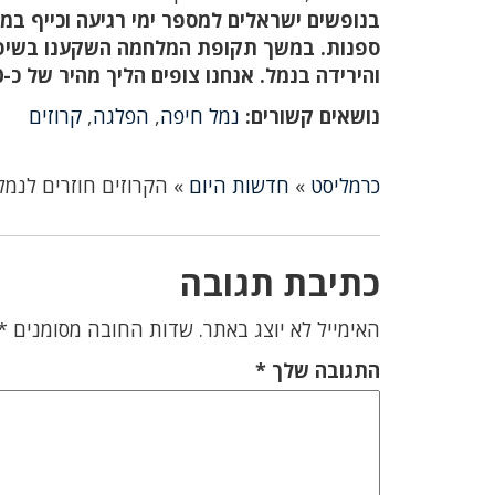
בנופשים ישראלים למספר ימי רגיעה וכייף במ
ספנות. במשך תקופת המלחמה השקענו בשיפור ו
והירידה בנמל. אנחנו צופים הליך מהיר של כ-20-30 דקות, מרגע הכניסה לנמל ועד להגעה לאונייה".
נושאים קשורים:
נמל חיפה
,
הפלגה
,
קרוזים
כרמליסט
»
חדשות היום
»
הקרוזים חוזרים לנמל
כתיבת תגובה
האימייל לא יוצג באתר.
שדות החובה מסומנים
*
התגובה שלך
*