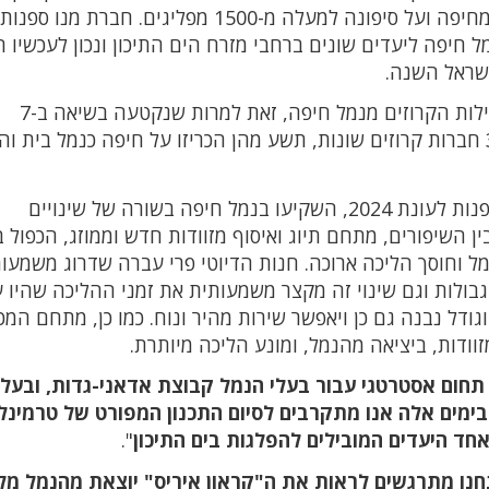
של חברת מנו ספנות, שהפליגה אתמול(חמישי) מחיפה ועל סיפונה למעלה מ-1500 מפליגים. 
 הפלגות שיצאו מנמל חיפה ליעדים שונים ברחבי מזרח הים התיכון ונכון לעכשיו 
שראל השנה.
שנת 2023 הייתה שנת שיא של כל הזמנים בפעילות הקרוזים מנמל חיפה, זאת למרות שנקטעה בשיאה ב-7
באוקטובר. במהלך 2023 הגיעו לנמל חיפה כ-30 חברות קרוזים שונות, תשע מהן הכריזו על חיפה כנמל בית 
בשמונת החודשים עד לחזרתה של חברת מנו ספנות לעונת 2024, השקיעו בנמל חיפה בשורה של שינויים
 השיפורים, מתחם תיוג ואיסוף מזוודות חדש וממוזג, הכפול ב
וחוסך הליכה ארוכה. חנות הדיוטי פרי עברה שדרוג משמעותי
ולות וגם שינוי זה מקצר משמעותית את זמני ההליכה שהיו 
דל נבנה גם כן ויאפשר שירות מהיר ונוח. כמו כן, מתחם המכ
וודות, ביציאה מהנמל, ומונע הליכה מיותרת.
 תחום אסטרטגי עבור בעלי הנמל קבוצת אדאני-גדות, ובעל
בימים אלה אנו מתקרבים לסיום התכנון המפורט של טרמינל
חד היעדים המובילים להפלגות בים התיכון
".
חנו מתרגשים לראות את ה"קראון איריס" יוצאת מהנמל מ