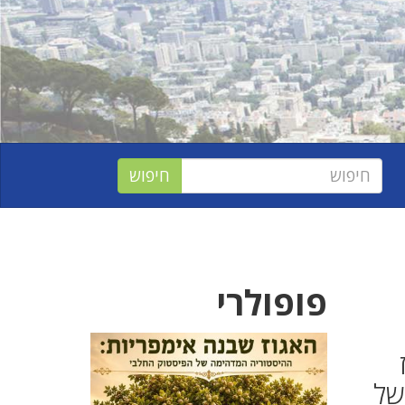
פופולרי
של