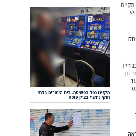
חברת מנו ספנות תקיים
היא
והחלו
גודלו
 וכן
עד
ס
הקזינו נפל בפשיטה: בית הימורים בלתי
חוקי נחשף בצ’ק פוסט
לאה