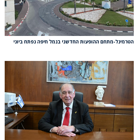
הטרמינל-מתחם ההופעות החדשני בנמל חיפה נפתח ביוני