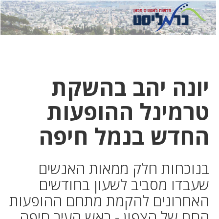
לחץ
לחץ
תפ
כדי
כאן
כדי
לשלוח
דואר
להצט
לוואט
יונה יהב בהשקת
טרמינל ההופעות
החדש בנמל חיפה
בנוכחות חלק ממאות האנשים
שעבדו מסביב לשעון בחודשים
האחרונים להקמת מתחם ההופעות
החם של הצפון - ראש העיר חיפה,