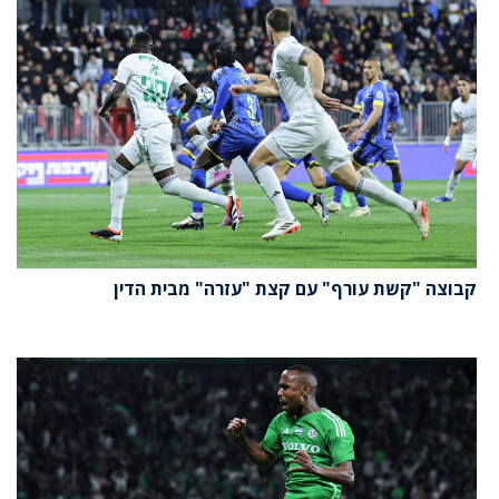
קבוצה "קשת עורף" עם קצת "עזרה" מבית הדין