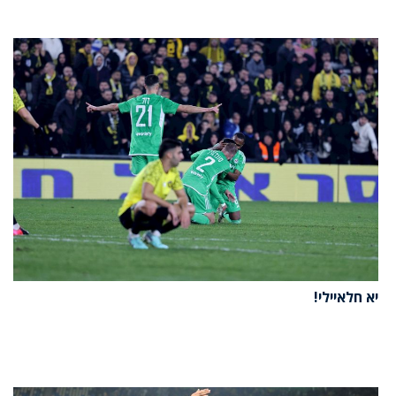
יא חלאיילי!