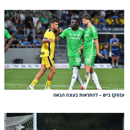
ע(סק) ביש – להתראות בעונה הבאה