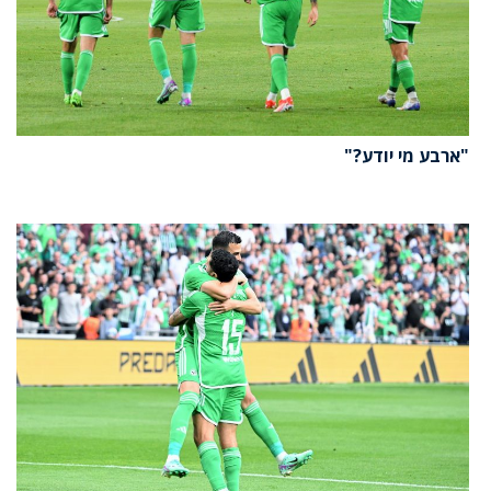
"ארבע מי יודע?"