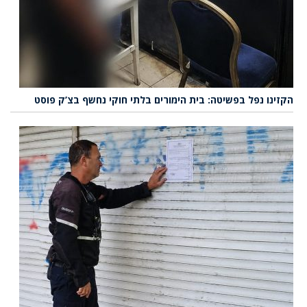
הקזינו נפל בפשיטה: בית הימורים בלתי חוקי נחשף בצ’ק פוסט