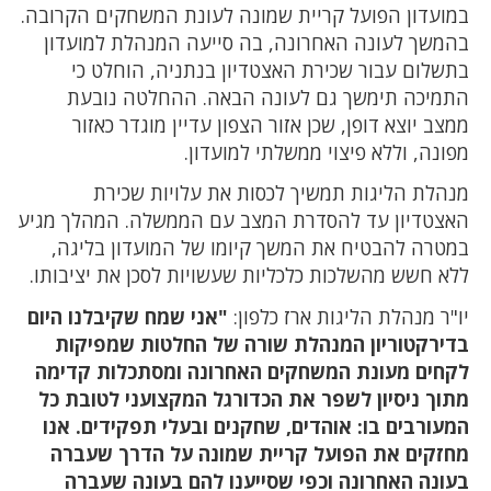
במועדון הפועל קריית שמונה לעונת המשחקים הקרובה.
בהמשך לעונה האחרונה, בה סייעה המנהלת למועדון
בתשלום עבור שכירת האצטדיון בנתניה, הוחלט כי
התמיכה תימשך גם לעונה הבאה. ההחלטה נובעת
ממצב יוצא דופן, שכן אזור הצפון עדיין מוגדר כאזור
מפונה, וללא פיצוי ממשלתי למועדון.
מנהלת הליגות תמשיך לכסות את עלויות שכירת
האצטדיון עד להסדרת המצב עם הממשלה. המהלך מגיע
במטרה להבטיח את המשך קיומו של המועדון בליגה,
ללא חשש מהשלכות כלכליות שעשויות לסכן את יציבותו.
יו"ר מנהלת הליגות ארז כלפון:
"אני שמח שקיבלנו היום
בדירקטוריון המנהלת שורה של החלטות שמפיקות
לקחים מעונת המשחקים האחרונה ומסתכלות קדימה
מתוך ניסיון לשפר את הכדורגל המקצועני לטובת כל
המעורבים בו: אוהדים, שחקנים ובעלי תפקידים. אנו
מחזקים את הפועל קריית שמונה על הדרך שעברה
בעונה האחרונה וכפי שסייענו להם בעונה שעברה