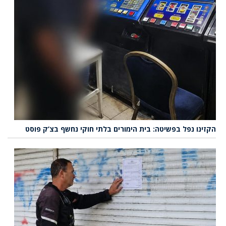
הקזינו נפל בפשיטה: בית הימורים בלתי חוקי נחשף בצ’ק פוסט