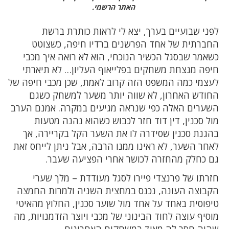
האתר הרשמי.
לפני שבועיים בערך, יצא לי לראות כותרת ברשת
החברתית של אחד הפרשנים ברדיו חיפה, כשצוטט
כשאמר שבסגל הכשיר הנוכחי, הוא לא רואה איך מכבי
חיפה מנצחת משחקים בפלייאוף העליון… לא תיארתי
לעצמי כמה המשפט הזה קרוב לאמת, שכן מכבי חיפה של
החודש האחרון, לא שווה יותר משער למשחק כשגם
השערים האלה כפי שנראה מגיעים במקרה. אמנם הערב
מול סכנין, דין דוד חזר לכבוש כשהוא נהנה מטעות
בהגנת סכנין שסידרה לו את השער הקל בקריירה, אך
לאחר השער, לא ראינו ממנו הרבה, אבל ניתן לייחס זאת
גם כחלק מהחזרה לכושר אחרי הפציעה שעבר.
חזרתו של פרנצדי פיירו לסגל מעודדת – מלך שערי
הקבוצה העונה, נכנס במחצית השניה ולמרות החמצה
טיפוסית באחד על אחד מול שוער סכנין, החלוץ מהאיטי
מוסיף עוצה לחוד הבינוני של מכבי ויוצר הזדמנויות, מה