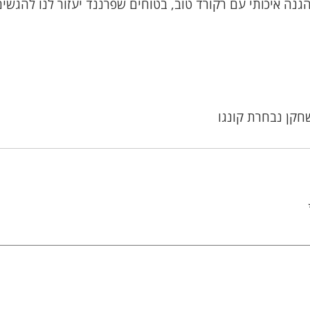
נה איכותי עם רקורד טוב, בטוחים שפרננד יעזור לנו להגשי
קן נבחרת קונגו