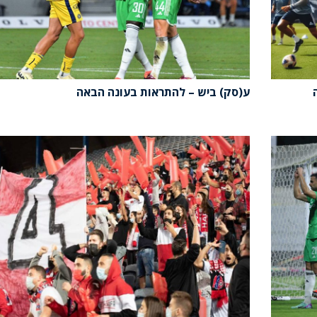
ע(סק) ביש – להתראות בעונה הבאה