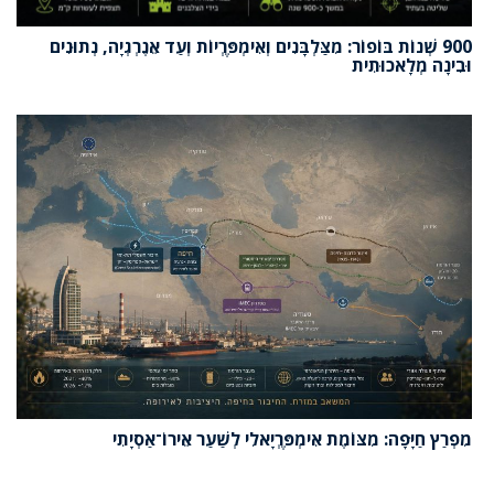
900 שְׁנוֹת בּוֹפוֹר: מִצַּלְבָּנִים וְאִימְפֶּרְיוֹת וְעַד אֵנֶרְגְיָה, נְתוּנִים
וּבִינָה מְלָאכוּתִית
מִפְרַץ חַיָּפָה: מִצּוֹמֶת אִימְפֶּרְיָאלִי לְשַׁעַר אֵירוֹ־אַסְיָתִי