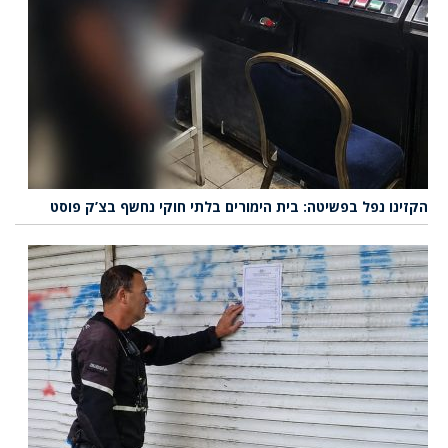
הקזינו נפל בפשיטה: בית הימורים בלתי חוקי נחשף בצ’ק פוסט