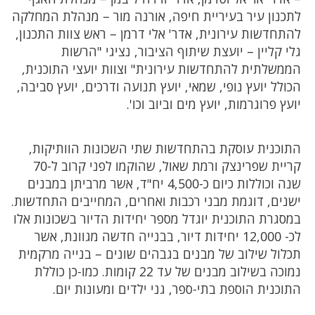
לתכנון עיר בעיריית חיפה, אורנה מור – מנהלת המחלקה
להתחדשות עירונית, אדר' אלי דרמן – ראש צוות התכנון,
גלי קליין – יועצת שיתוף הציבור, נציגי "הרשות
הממשלתית להתחדשות עירונית" וצוות יועצי התוכנית,
הכולל יועץ נופי, שמאי, יועץ תנועה ודרכים, יועץ סביבה,
יועץ פרוגרמות, יועץ מים וביוב וכו'.
התוכנית עוסקת בהתחדשות שתי השכונות הוותיקות,
קריית שפרינצק ורמת שאול, שהוקמו לפני קרוב ל-70
שנה וכוללות כיום כ-4,500 יח"ד, אשר מרביתן במבנים
ישנים, דוגמת מבני רכבות ואחרים, המחייבים התחדשות.
במסגרת התוכנית יוגדל מספר יחידות הדיור בשכונות אלו
לכ- 12,000 יחידות דיור, בבנייה חדשה מגוונת, אשר
תכלול שילוב של מבנים בגבהים שונים – בנייה מרקמית
נמוכה בשילוב מבנים של עד 22 קומות. כמו-כן כוללת
התוכנית הוספת בתי-ספר, גני ילדים ומעונות יום.