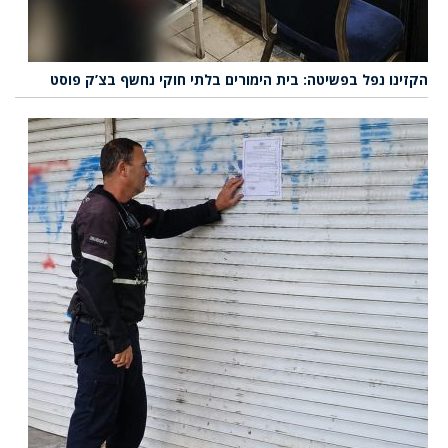
הקזינו נפל בפשיטה: בית הימורים בלתי חוקי נחשף בצ’ק פוסט