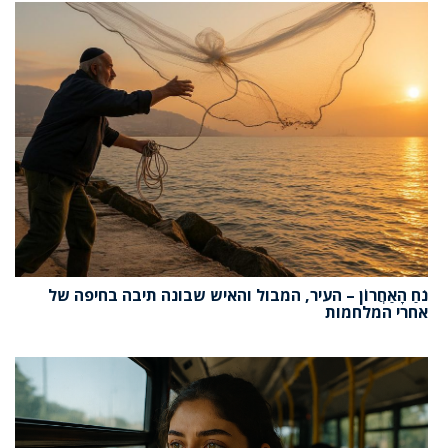
נֹחַ הָאַחֲרוֹן – העיר, המבול והאיש שבונה תיבה בחיפה של
אחרי המלחמות