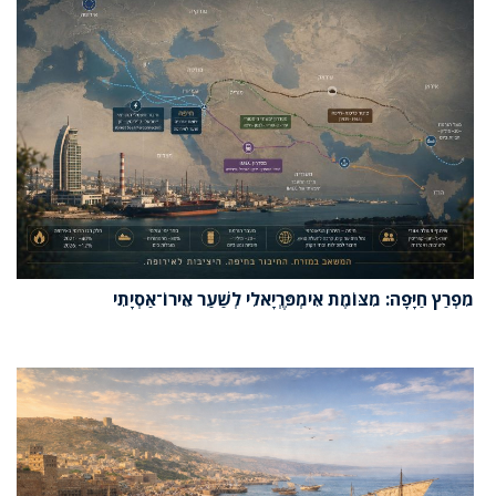
מִפְרַץ חַיָּפָה: מִצּוֹמֶת אִימְפֶּרְיָאלִי לְשַׁעַר אֵירוֹ־אַסְיָתִי