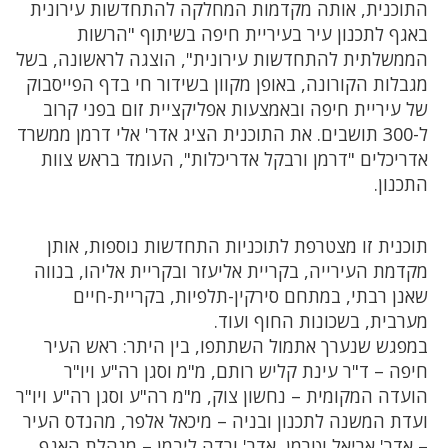
התוכנית, אותה מקדמות המחלקה להתחדשות עירונית
באגף לתכנון עיר בעיריית חיפה בשיתוף "הרשות
הממשלתית להתחדשות עירונית", הוצגה לראשונה, בשל
מגבלות הקורונה, באופן מקוון בשידור חי בדף הפייסבוק
של עיריית חיפה ובאמצעות אפליקציית זום בפני קרוב
ל-300 תושבים. את התוכנית הציג אדר' אלי דרמן ממשרד
אדריכלים "דרמן ורבקל אדריכלות", העומד בראש צוות
התכנון.
תוכנית זו מצטרפת לתוכניות התחדשות נוספות, אותן
מקדמת העירייה, בקריית אליעזר ובקריית אליהו, בנווה
שאנן רבתי, במתחם סירקין-תלפיות, בקריית-חיים
מערבית, בשכונות החוף ועוד.
במפגש שנערך אתמול השתתפו, בין היתר: ראש העיר
חיפה – ד"ר עינת קליש רותם, מ"מ וסגן רה"ע ויו"ר
הועדה המקומית – נחשון צוק, מ"מ רה"ע וסגן רה"ע ויו"ר
ועדת המשנה לתכנון ובניה – מיכאל אלפר, מהנדס העיר
– אדר' אריאל וטרמן, אדר' ורדה ליבמן – מנהלת האגף