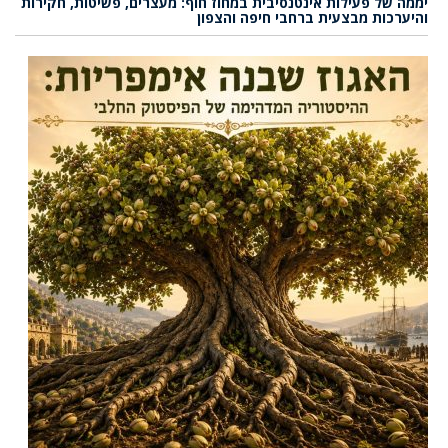
יממה של פעילות אינטנסיבית במחוז חוף: מעצרים, פשיטות, חקירות
והיערכות מבצעית ברחבי חיפה והצפון