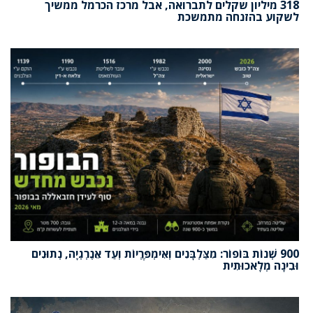
318 מיליון שקלים לתברואה, אבל מרכז הכרמל ממשיך
לשקוע בהזנחה מתמשכת
900 שְׁנוֹת בּוֹפוֹר: מִצַּלְבָּנִים וְאִימְפֶּרְיוֹת וְעַד אֵנֶרְגְיָה, נְתוּנִים
וּבִינָה מְלָאכוּתִית