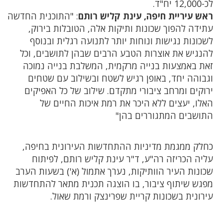
לכ-12,000 יח"ד.
ראש עיריית חיפה, עינת קליש רותם
: "התוכנית החדשה
עתידה להפוך שכונות ותיקות אלה, הטובלות בירוק,
לשכונות נגישות ונוחות יותר לתנועה רגלית ובנוסף
להנגיש את אוצרות הטבע הרבים שבהן לתושבים, וכל
זאת באמצעות בנייה מרקמית, המשלבת בנייה נמוכה
וגבוהה יחד, באופן רגיש לשטח ובשילוב עם שטחים
ירוקים ומרחב ציבורי מתקדם. שילוב של כל האפיקים
האלו, יעצים ללא היכר את רמת איכות החיים של
התושבים המתגוררים בהן"
כחלק ממגמת מדיניות ההתחדשות העירונית בחיפה,
עליה הכריזה רה"ע, ד"ר עינת קליש רותם, לפיתוח
שכונות העיר הוותיקות, נערך אתמול (א') בשעות הערב
מפגש שיתוף ציבור, בו הוצגה תכנית מתאר להתחדשות
עירונית בשכונות קריית שפרינצק ורמת שאול.