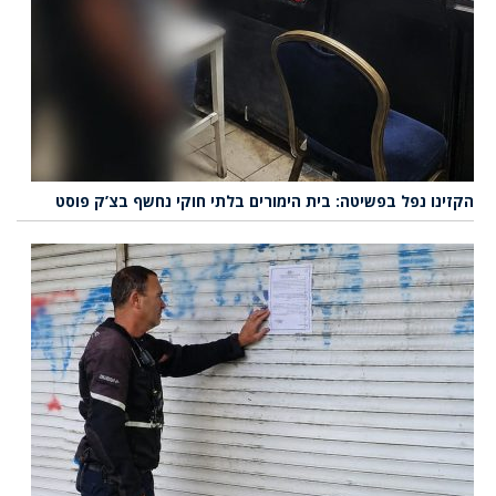
הקזינו נפל בפשיטה: בית הימורים בלתי חוקי נחשף בצ’ק פוסט