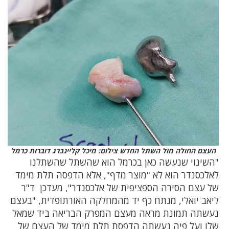
העצם החולה מול השתל החדש צילום: מיכל קליינברג דוברות כרמל
"השינוי שנעשה כאן בכרמל הוא שהשתל שהשתלנו
לאלכסנדר הוא לא "מוצר מדף", אלא הדפסה תלת מימד
של עצם הסירה הספציפית של אלכסנדר", מעדכן ד"ר
ליאב יואלי, מנתח כף יד מהמחלקה האורתופדית, "בעצם
נעשתה תמונת מראה מעצם המפרק הבריאה ביד שמאל
שלו ועל פיה נעשתה הדפסת תלת מימד של העצם של