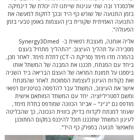
אלכסנדר ובה שתי עגינות שייתנו לה יכולת של דינמיקה
בזמן התנועה של שורש כף היד ובכך לחקות למעשה את
התנועה האמיתית שקורית בין העצמות באופן טבעי בזמן
הפעולה".
אליה אוחנה, מעצבת רפואית ב- Synergy3Dmed
מסבירה על תהליך העיצוב: "התהליך מתחיל בעצם
בהמרה מדו מימד (סריקת ה-CT) לתלת מימד. לאחר מכן,
ביחד עם המנתח, תכננו את המבנה של המשתל אותו
ביססנו על תמונת המראה של העצם הבריאה ביד השניה
ואת נקודות העיגון לעצמות הסמוכות. לאחר שהמנתח
אישר את העיצוב, המשתל עבר להדפסה בטיטניום רפואי
ומשם לסטריליזציה. יחד עם המשתל המותאם אישית
מודפס גם "ג'יג" – אביזר הכוונה שמודפס בתלת מימד,
שעוזר למנתח לקדוח בדיוק בזווית הנכונה, כך שהבליטה
לעיגון המשתל שתכננו תוכל להיכנס במקום המתוכנן
ותאפשר תנועה במפרק כף היד".