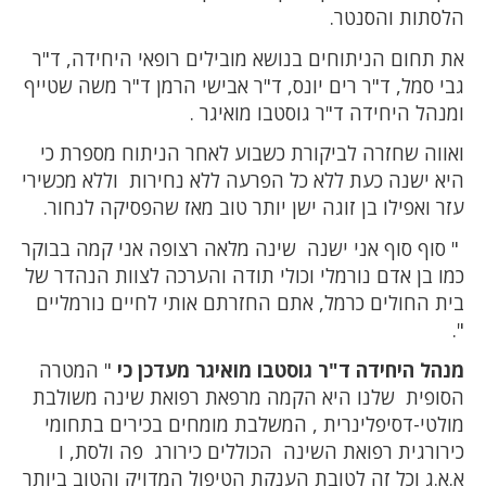
הלסתות והסנטר.
את תחום הניתוחים בנושא מובילים רופאי היחידה, ד"ר
גבי סמל, ד"ר רים יונס, ד"ר אבישי הרמן ד"ר משה שטייף
ומנהל היחידה ד"ר גוסטבו מואיגר .
ואווה שחזרה לביקורת כשבוע לאחר הניתוח מספרת כי
היא ישנה כעת ללא כל הפרעה ללא נחירות וללא מכשירי
עזר ואפילו בן זוגה ישן יותר טוב מאז שהפסיקה לנחור.
" סוף סוף אני ישנה שינה מלאה רצופה אני קמה בבוקר
כמו בן אדם נורמלי וכולי תודה והערכה לצוות הנהדר של
בית החולים כרמל, אתם החזרתם אותי לחיים נורמליים
".
מנהל היחידה ד"ר גוסטבו מואיגר מעדכן כי
" המטרה
הסופית שלנו היא הקמה מרפאת רפואת שינה משולבת
מולטי-דסיפלינרית , המשלבת מומחים בכירים בתחומי
כירורגית רפואת השינה הכוללים כירורג פה ולסת, ו
א.א.ג וכל זה לטובת הענקת הטיפול המדויק והטוב ביותר