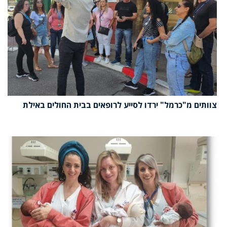
צוותים מ"כרמל" ירדו לסייע לרופאים בבית החולים באילת