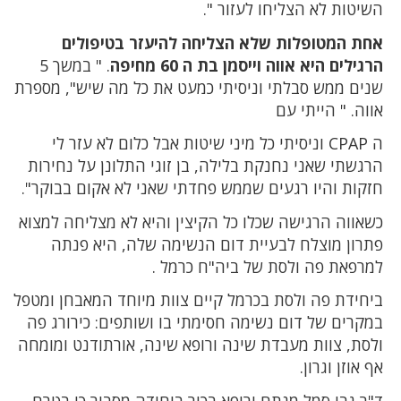
השיטות לא הצליחו לעזור ".
אחת המטופלות שלא הצליחה להיעזר בטיפולים
הרגילים היא אווה וייסמן בת ה 60 מחיפה
. " במשך 5
שנים ממש סבלתי וניסיתי כמעט את כל מה שיש", מספרת
אווה. " הייתי עם
ה CPAP וניסיתי כל מיני שיטות אבל כלום לא עזר לי
הרגשתי שאני נחנקת בלילה, בן זוגי התלונן על נחירות
חזקות והיו רגעים שממש פחדתי שאני לא אקום בבוקר".
כשאווה הרגישה שכלו כל הקיצין והיא לא מצליחה למצוא
פתרון מוצלח לבעיית דום הנשימה שלה, היא פנתה
למרפאת פה ולסת של ביה"ח כרמל .
ביחידת פה ולסת בכרמל קיים צוות מיוחד המאבחן ומטפל
במקרים של דום נשימה חסימתי בו ושותפים: כירורג פה
ולסת, צוות מעבדת שינה ורופא שינה, אורתודנט ומומחה
אף אוזן וגרון.
ד"ר גבי סמל מנתח ורופא בכיר ביחידה מסביר כי בטרם