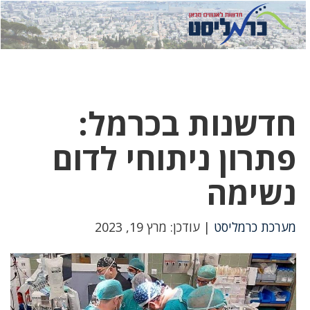
לחץ
לחץ
תפ
כדי
כאן
כדי
לשלוח
דואר
להצט
לוואט
חדשנות בכרמל:
פתרון ניתוחי לדום
נשימה
מערכת כרמליסט
| עודכן: מרץ 19, 2023