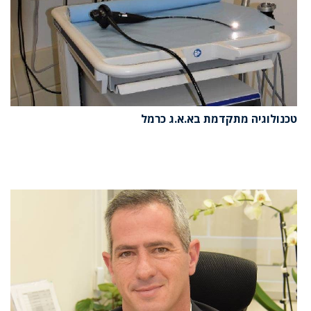
טכנולוגיה מתקדמת בא.א.ג כרמל