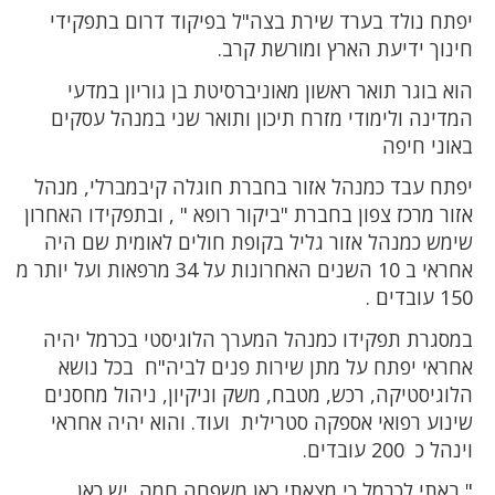
יפתח נולד בערד שירת בצה"ל בפיקוד דרום בתפקידי
חינוך ידיעת הארץ ומורשת קרב.
הוא בוגר תואר ראשון מאוניברסיטת בן גוריון במדעי
המדינה ולימודי מזרח תיכון ותואר שני במנהל עסקים
באוני חיפה
יפתח עבד כמנהל אזור בחברת חוגלה קיבמברלי, מנהל
אזור מרכז צפון בחברת "ביקור רופא " , ובתפקידו האחרון
שימש כמנהל אזור גליל בקופת חולים לאומית שם היה
אחראי ב 10 השנים האחרונות על 34 מרפאות ועל יותר מ
150 עובדים .
במסגרת תפקידו כמנהל המערך הלוגיסטי בכרמל יהיה
אחראי יפתח על מתן שירות פנים לביה"ח בכל נושא
הלוגיסטיקה, רכש, מטבח, משק וניקיון, ניהול מחסנים
שינוע רפואי אספקה סטרילית ועוד. והוא יהיה אחראי
וינהל כ 200 עובדים.
" באתי לכרמל כי מצאתי כאן משפחה חמה, יש כאן