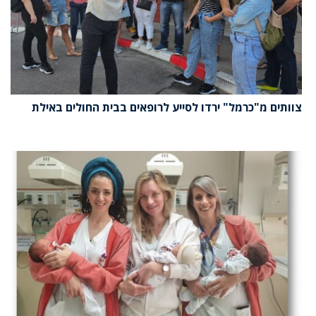
צוותים מ"כרמל" ירדו לסייע לרופאים בבית החולים באילת