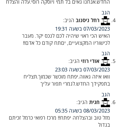
החדש.אנחנו גאים בל תמי ויוסקה רוסי.עלה והצלח
הגב
רחל ניסנוב
הגיב:
07/03/2023 בשעה 19:31
האיש הכי ראוי שיהיה לכם לנכס יקר. מעבר
לכישוריו המקצועיים, יםתח קודם כל אדם!!
הגב
אודי רוזי
הגיב:
07/03/2023 בשעה 23:03
וואו איזה גאווה.יפתח מוכשר שכמוך.תצליח
בתפקידך החדש.לגמרי תפור עליך
הגב
חגית
הגיב:
08/03/2023 בשעה 05:35
מזל טוב ובהצלחה יפתח!! מרכז רפואי כרמל זכיתם
בגדול