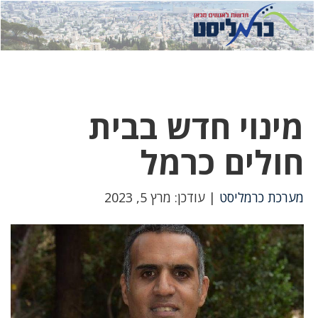
לחץ
לחץ
תפ
כדי
כאן
כדי
לשלוח
דואר
להצט
לוואט
מינוי חדש בבית
חולים כרמל
מערכת כרמליסט
| עודכן: מרץ 5, 2023