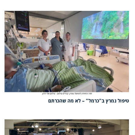
טיפול נמרץ ב"כרמל" – לא מה שהכרתם