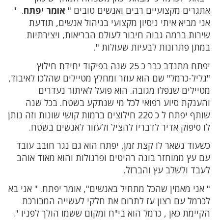
אתגרים מקצועיים רבים ואנשים טובים "
אומר יפתח
. "
אני מביא איתי ניסיון מקצועי בניהול אנשים, תודעת
שירות ברמה גבוה חיבור לעולם הבריאות, ויצירתיות
במתן פתרונות לבעיות שעולות ".
יפתח מתנדב כבר כ 25 שנה בפיקוד יחידת חילוץ
"גליל-כרמל" שם הוא עוזר ומחלץ מטיילים שהלכו לאיבוד,
מטיילים שנפלו מגובה. הוא פועל לאיתור נעדרים
והענקת סיוע רפואי לכל מי שנתקע בשטח. בכל שנה
שותף יפתח ל כ 220 חילוצים ברמות קושי שונות וזה נותן
לו סיפוק אדיר לדבריו להציל ולעזור לאנשים בשטח.
כשעוד נשאר לו קצת זמן, יפתח הוא גם נגר חובב עובד
עם עץ ממוחזר בונה רהיטים ופרגולות והוא מאוד אוהב
לעבד ולשלב עץ והברזל.
" אני מאמין שהכל מתחיל באנשים", אומר יפתח. " אני בא
לכרמל עם רצון עז לתרום את חלקי לעשייה המבורכת
הקיימת כאן , כרמל הוא בי"ח ומקום ששמו הולך לפניו ".