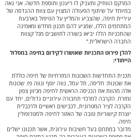
המרקם הוותיק ותעניק לו ריענון ותוספת חדשה. אני גאה
במיוחד על שיתוף הפעולה המצוין עם צוות ההנדסה של
עיריית חיפה, שהצביע והמליץ על הטיפול בארבעת
המתחמים הללו, שמגיע להם תכנון מחדש ומאמינה
שהתכניות הללו יביאו בשורה לתושבים מכל קצוות
החברה הישראלית."
להלן פירוט התכניות שאושרו לקידום בחיפה במסלול
הייחודי:
תכנית התחדשות השכונות המזרחיות של חיפה כוללת
את שכונות: חליסה, תל עמל, נווה יוסף ונווה פז. שכונות
אלה מהוות את הכניסה הראשית לחיפה מכיוון צפון
ומזרח. הקרבה למרכזי תחבורה עירוניים גדולים, יחד עם
הקרבה לציר המטרונית, לכבישים ראשיים ולרכבלית
יוצרת קישוריות טובה של האזור לחיפה ולמטרופולין
חיפה.
מדובר במתחם בעל חשיבות עירונית, אשר תכנונו ישלים
את פסיפס השכונות העוברות רה-תכנון במזרח חיפה,