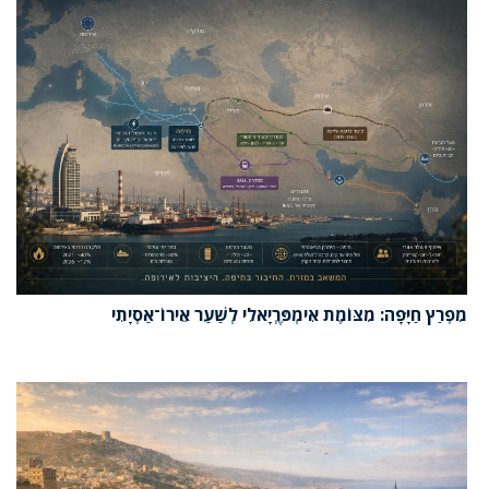
מִפְרַץ חַיָּפָה: מִצּוֹמֶת אִימְפֶּרְיָאלִי לְשַׁעַר אֵירוֹ־אַסְיָתִי