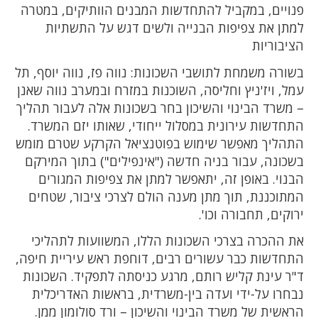
פנויים, במקביל להתחדשות המבנים הוותיקים, במטרה
למתן את צפיפות הבנייה ולשים דגש על התשתיות
הציבוריות
בשורה משמחת לתושבי השכונות: נווה פז, נווה יוסף, תל
עמל, ויז'ניץ וחליסה, השוכנות במזרח ובמערב נווה שאנן
– משרד הבינוי והשיכון בחר בשכונות אלה לעבור תהליך
התחדשות עירונית במסלול ייחודי, שאותו יזם המשרד.
התהליך מאפשר שימוש בפוטנציאל הקרקע שטרם מומש
בשכונה, עבור בניה חדשה ("אינפילים") בתוך המירקם
הבנוי. באופן זה, יתאפשר למתן את צפיפות המגורים
המתוכננת, תוך מתן מענה הולם לצרכי ציבור, שטחים
ירוקים, תחבורה וכו'.
את ההכרה בצרכי השכונות הללו, המשוועות לתהליכי
התחדשות כבר עשורים רבים, דוחפת ראש עיריית חיפה,
ד"ר עינת קליש רותם, מרגע כניסתה לתפקיד. השכונות
נבחרו על-ידי ועדה בין-משרדית, בראשות האדריכלית
הראשית של משרד הבינוי והשיכון – ורד סולומון ממן.