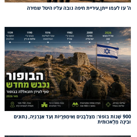
ה’ עֹז לעמו ייתן,עיריית חיפה גובה עליו היטל שמירה
900 שְׁנוֹת בּוֹפוֹר: מִצַּלְבָּנִים וְאִימְפֶּרְיוֹת וְעַד אֵנֶרְגְיָה, נְתוּנִים
וּבִינָה מְלָאכוּתִית