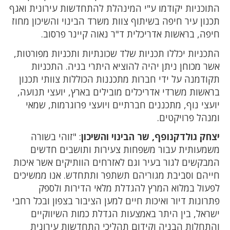
התוכניות יקודמו ע"י המינהלת להתחדשות עירונית ואגף
תכנון עיר חיפה בשיתוף צוות משרד הבינוי והשיכון מחוז
חיפה, בראשות אדריכלית ד"ר נאוה קיינר פרסוב.
התכניות יכללו תכניות שלד שכונתיות ותכניות מפורטות,
אשר מכוחן ניתן יהיה להוציא היתרי בניה. התכניות
תקודמנה על ידי חברות מתכננות הכוללות צוותי תכנון
בראשות משרדי אדריכלים מובילים בארץ, יועצי תנועה,
יועצי נוף, מתכננים חברתיים ויועצי פרוגרמות, שמאי
ומנהל פרויקטים.
יצחק גולדקנופף, שר הבינוי והשיכון
: "זוהי בשורה
משמעותית עבור משפחות צעירות ותושבים חדשים
המבקשים לגור בעיר וגם לאזרחים הוותיקים אשר איכות
חייהם וסביבת מגוריהם תשתפר ותתחדש. אנו ממשיכים
לפעול במלוא המרץ להגדלת מלאי הדירות ולספק
פתרונות דיור ואיכות חיים למען הציבור בצפון ובכל רחבי
ישראל, בין היתר באמצעות הגדלת כמות השיווקיים
והתחלות הבניה וקידום תהליכי התחדשות עירונית