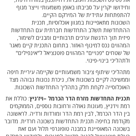
וחידושו יקרין על סביבתו באופן משמעותי וייצר מנוף
להתפתחות עתידית של המירקם הקיים.
השכונות מתאפיינות במגוון אוכלוסיות, תכנית
ההתחדשות תשלב התחדשות חברתית עם התחדשות
פיזית תוך הדגשת ערכים תרבותיים ומבנים לשימור,
המהווים נכס למינוף האזור. בתחום התכנית קיים מאגר
של שטחים "פנויים" המהווים פוטנציאל ל"אינפילים"
ולתהליכי בינוי-פינוי.
מתהליכי שיתוף ציבור משמעותיים שקיימה עיריית חיפה
וממשיכה לקיים בשכונות אלו, ניכרת נכונות גבוהה מצד
האוכלוסייה לקחת חלק בתהליך התחדשות השכונות.
תכנית התחדשות מזרח הדר הכרמל –ויז'ניץ
: כוללת את
רמת ויז'ניץ, מעונות גאולה ורחובות נוספים, הממוקמים
בין הדר הכרמל, לבין רמת הדר ומורדות ורדיה. לראשונה
מקודמת בחיפה תכנית התחדשות בשכונה חרדית. מדובר
בשכונה המאופיינת במבנה טופוגרפי תלול ועם זאת