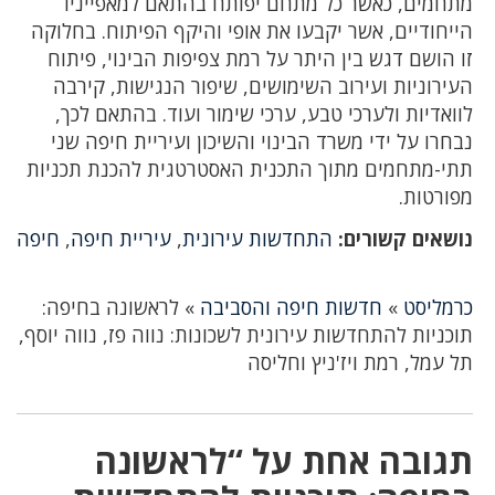
מתחמים, כאשר כל מתחם יפותח בהתאם למאפייניו
הייחודיים, אשר יקבעו את אופי והיקף הפיתוח. בחלוקה
זו הושם דגש בין היתר על רמת צפיפות הבינוי, פיתוח
העירוניות ועירוב השימושים, שיפור הנגישות, קירבה
לוואדיות ולערכי טבע, ערכי שימור ועוד. בהתאם לכך,
נבחרו על ידי משרד הבינוי והשיכון ועיריית חיפה שני
תתי-מתחמים מתוך התכנית האסטרטגית להכנת תכניות
מפורטות.
נושאים קשורים:
התחדשות עירונית
,
עיריית חיפה
,
חיפה
כרמליסט
»
חדשות חיפה והסביבה
»
לראשונה בחיפה:
תוכניות להתחדשות עירונית לשכונות: נווה פז, נווה יוסף,
תל עמל, רמת ויז'ניץ וחליסה
תגובה אחת על “לראשונה