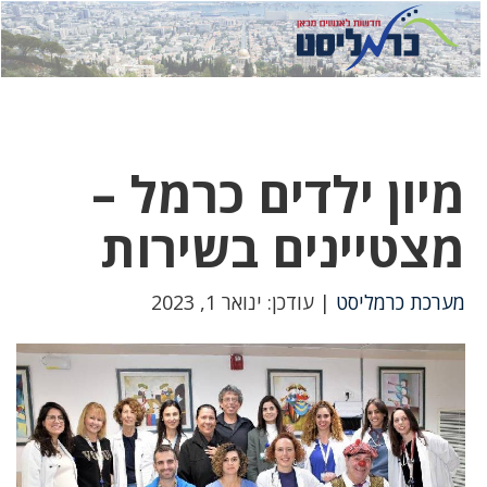
לחץ
לחץ
תפ
כדי
כאן
כדי
לשלוח
דואר
להצט
לוואט
מיון ילדים כרמל –
מצטיינים בשירות
מערכת כרמליסט
| עודכן: ינואר 1, 2023