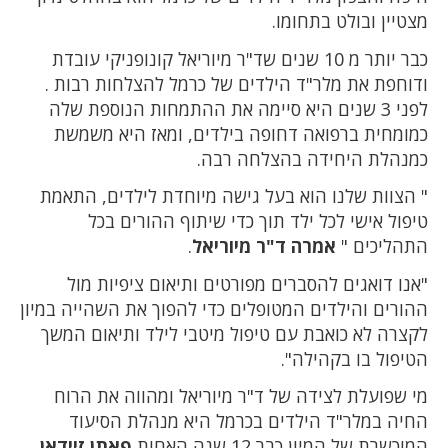
מצטיין ובולט בתחומו.
כבר יותר מ 10 שנים שד"ר מיוריאל קונופניקי עובדת
ודוחפת את מלר"ד הילדים של כרמל להצלחות רבות .
לפני 3 שנים היא סיימה את ההתמחות הנוספת שלה
כמומחית ברפואה דחופה בילדים, ומאז היא משמשת
כמנהלת היחידה בהצלחה רבה.
" הצוות שלנו הוא בעל גישה מיוחדת לילדים, התאמת
טיפול אישי לכל ילד תוך כדי שיתוף ההורים בכל
התהליכים "
אמרה ד"ר מיוריאל
.
"אנו דואגים להסברים מפורטים ותיאום ציפיות מול
ההורים והילדים המטופלים כדי להפוך את השהייה במיון
לקצרה לא כואבת עם טיפול מיטבי לילד ותיאום המשך
הטיפול בו בקהילה".
מי שפועלת לצידה של ד"ר מיוריאל ומהווה את הרוח
החיה במלר"ד הילדים בכרמל היא מנהלת הסיעוד
המוכשרת של המיון כבר 12 שנה האחות
פאתן זיידאן
.