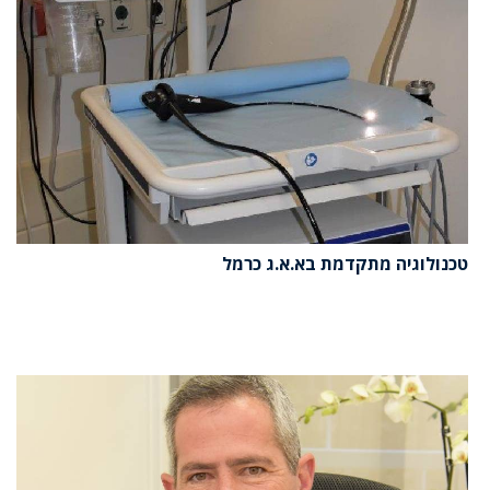
טכנולוגיה מתקדמת בא.א.ג כרמל