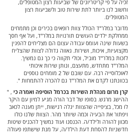
זכיה על פי קריטריונים של שביעות רצון המטופלים,
וחשוב לנו ביותר לתת שירות טוב ולשביעות רצון
המטופלים.
מדובר במלר"ד הכולל צוות רופאים בכירים וכן מתמחים
ממחלקת ילדים העושים תורנויות במלר"ד, ועל אף חסך
בשעות שינה ועומס עבודה עצום הם מצליחים להפגין
מקצועיות, איכות, ושירות. גאווה גדולה לצוות שהצליח
לזכות במלר"ד מוביל, וכולי תקווה כי כך גם נמשיך.
המלר"ד מתחדש, מתעצם, ונותן שירות איכותי
לאוכלוסייה רבה. עם שובם של 2 מומחים נוספים
בכוונתנו לקדם את המלר"ד גם להכרה להתמחות ".
קרן מרום מנהלת השירות בכרמל הוסיפה ואמרה כי
, "
ההישג מרגש. בסופו של דבר הורה מגיע למיון עם היקר
לו מכל, בציפייה שהצוות יגלה רגישות, ייתן מענה לכאב
ויפתור את הבעיה וכמה שיותר מהר. הצוות שלנו כולו
מכוון להורה ולילד/ה. הכנסנו ועוד נמשיך להכניס שיטות
חדשניות להסחת דעת הילד/ה, על מנת שישתפו פעולה