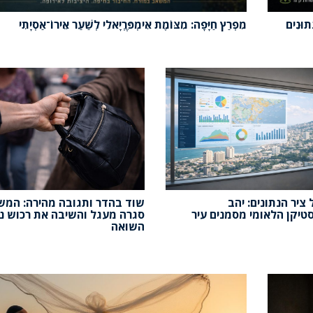
נְתוּנִים
מִפְרַץ חַיָּפָה: מִצּוֹמֶת אִימְפֶּרְיָאלִי לְשַׁעַר אֵירוֹ־אַסְיָתִי
ציר הנתונים: יהב
שוד בהדר ותגובה מהירה: המ
טיקן הלאומי מסמנים עיר
סגרה מעגל והשיבה את רכוש נ
השואה