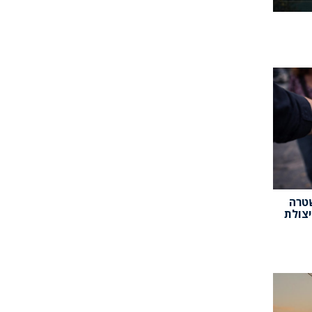
שטרה
יצולת