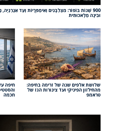
900 שְׁנוֹת בּוֹפוֹר: מִצַּלְבָּנִים וְאִימְפֶּרְיוֹת וְעַד אֵנֶרְגְיָה, 
וּבִינָה מְלָאכוּתִית
שלושת אלפים שנה של זרימה בחיפה:
חיפה על 
מהחילזון הפיניקי ועד צינורות הגז של
והסטטיס
טראמפ
חכמה