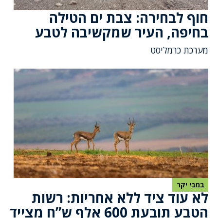
חוף לבחירה: צבת ים הטילה
בחיפה, העיר שמקשיבה לטבע
מערכת כרמליסט
במבי יקר
לא עוד ציד ללא אחריות: רשות
הטבע תובעת 600 אלף ש”ח מצייד