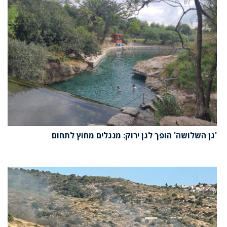
'גן השלושה' הופך לגן ירוק: מנגלים מחוץ לתחום