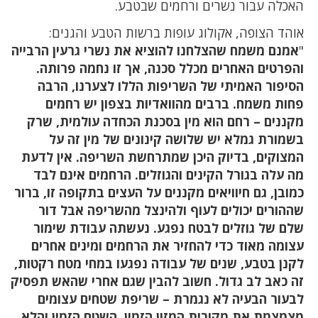
האכלה עבור נשרים ורחמים שבטבע.
אוהד הצופה, אקולוג עופות ברשות הטבע והגנים:
"
אמנם משמח שהצלחנו להוציא את נשרי גרעין הרבייה
והפרטים האחרים מכלל סכנה, אך זו נחמה פרותה.
הסיפור האמיתי של השריפות הללו לצערנו, הרבה
פחות משמח. ברבים מהוואדיות בצפון יש רחמים
מקננים – רחם הוא מין בסכנת הכחדה עולמית, שרק
בשמורת גמלא יש שלושה קינונים של מין זה על
המצוקים, בדיוק היכן שמתרחשת השריפה. אין לדעת
מה עלה בגורל הקינים והגוזלים. הרחמים אינם לבד
כמובן, גם חיוויאים מקננים על העצים בתקופה זו, ברור
שההורים יכולים לעוף ולהינצל מהשריפה אבל דור
שלם של גוזלים לבטח נפגע. נעשתה עבודת שימור
עצומה מאוד כדי להחזיר את הרחמים ומינים אחרים
לקנן בטבע, שנים של עבודה נפגעו במחי מטח רקטות,
זה כאב לב גדול. חשוב להבין שגם אחרי שהאש תפסיק
לבעור הבעיה לא נגמרת – שריפת שטחים עצומים
מצמצמת את מקורות המזון הזמין. השטח הזמין והלא