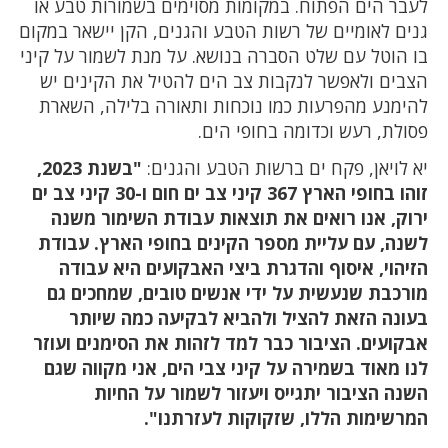
לעבר הים הפתוח. במקומות מסוימים בשמורות טבע או
גנים לאומיים של רשות הטבע והגנים, הקן יישאר במקום
בו הוטל עם שלט הסברה בנושא. על מנת לשמור על קיני
הצבים ולאפשר לנקבות צב הים להטיל את הקינים יש
להימנע מהפרעות כמו נוכחות ותאורה בלילה, השארת
פסולת, רעש וכדומה בחופי הים.
יא לויאן, פקח ים ברשות הטבע והגנים:
"בשנת 2023,
זוהו בחופי הארץ 367 קיני צב ים חום ו-30 קיני צב ים
ירוק, אנו רואים את תוצאות עבודת השימור משנה
לשנה, עם עליית מספר הקינים בחופי הארץ. עבודת
הזיהוי, איסוף והדגרת ביצי האבקועים היא עבודה
מורכבת שנעשית על ידי אנשים טובים, שמחכים גם
בעונה הזאת להציל ולהביא לבקיעה כמה שיותר
אבקועים. הציבור כבר למד לזהות את הסימנים ועוזר
לנו מאוד בשמירה על קיני צבי הים, אני מקווה שגם
השנה הציבור יתגייס ויעזור לשמור על החיות
המרשימות הללו, שזקוקות לעזרתנו".