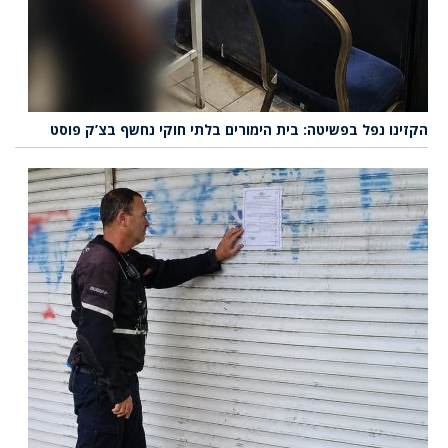
הקזינו נפל בפשיטה: בית הימורים בלתי חוקי נחשף בצ’ק פוסט