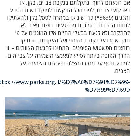
אם הגעתם לחוף ונתקלתם בנקבת צב ים, בקן, או
באבקועי צב ים, לפני הכל התקשרו למוקד רשות הטבע
והגנים (3639*) כדי שיגיעו במהרה לטפל בקן ולהעתיקו
לחוות ההדגרה המוגנת ממפגעים. חשוב מאוד לא
להתקרב ולא לגעת בבעלי החיים אלו המוגנים על פי
חוק. שמרו על נקודת הזיהוי ועל העקבות, הרחיקו
רוחצים מטשטוש הסימנים והמתינו להגעת הצוותים – זו
הדרך הטובה ביותר לסייע למאמצי השמירה על צבי הים.
למידע נוסף על מרכז ההצלה ופעילות השמירה על
הצבים:
https://www.parks.org.il/%D7%A6%D7%91%D7%99-
%D7%99%D7%9D