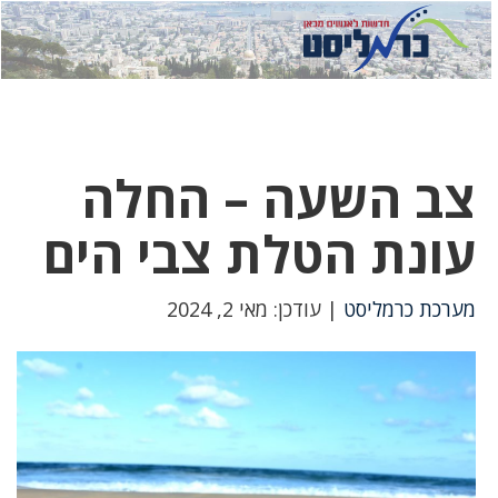
לחץ
לחץ
תפרי
כדי
כאן
כדי
לשלוח
דואר
להצטר
לוואטס
צב השעה – החלה
עונת הטלת צבי הים
מערכת כרמליסט
| עודכן: מאי 2, 2024