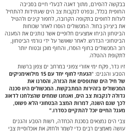
בבקשה להסירם, מתוך דאגה לבעלי חיים בסביבה
החופית בכלל, ובפרט לנקבות צב הים שעתידות להתחיל
לעלות לחופים בתקופה הקרובה, לחפור קינים ולהטיל
את ביציהן בחול. המכשולים הוסרו לאחר שכוחות
הביטחון הניחו אמצעים חלופיים אשר נותנים את המענה
הביטחוני הנדרש. לאחר שאושר על ידי גורמי הביטחון,
רוב המכשולים בחוף הוסרו, והחוף מוכן ובטוח יותר
לתקופת ההטלה.
זיו נדר, פקח ימי אזורי צפוני במרחב ים צפון ברשות
הטבע והגנים: "
הגעתי לחוף יחד עם 15 מילואימניקים
של חיל הים שתופסים את הגזרה, והסרנו את
המכשולים בזהירות המתבקשת. המכשולים היוו סכנה
גדולה לנקבות צב הים, ואנחנו שמחים שהצלחנו לדאוג
לכך שגם השנה, למרות המצב הבטחוני הלא פשוט,
מעגל החיים יוכל להתקיים כסדרו."
צבי הים נמצאים בסכנת הכחדה, רשות הטבע והגנים
עושה מאמצים רבים כדי לשמר ולחזק את אוכלוסיית צבי