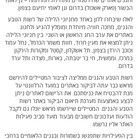
הבשור (פארק אשכול) בדרום וגן לאומי יחיעם בצפון.
לאלו שיבחרו ללון באחד מחניוני הלילה של רשות הטבע
והגנים, מחכה חוויה מיוחדת ומומלץ להגיע ולחגוג
באתרים את ערב החג הראשון או השני. בין חניוני הלילה
ניתן למצוא את מעין חרוד, חוות משמר הכרמל, נחל עמוד
וכוכב הירדן בצפון, תל אשקלון, קסטל ומקורות הירקון
במרכז, וממשית, חי בר יטבתה, בארות, מצדה ותל ערד
בדרום.
רשות הטבע והגנים ממליצה לציבור המטיילים להירשם
מראש כבר עתה לביקור באתרים במועד הרלוונטי על
מנת להבטיח את כניסתכם. את הרישום לאתרים ניתן
לבצע באמצעות מערכת תיאום הביקור באתר רשות
הטבע והגנים. המטיילים שיירשמו מראש יוכלו גם לקבל
הודעות ועדכונים חשובים מבעוד מועד סביב פעילות
האתר אליו נרשמו.
בין הפעילויות שתפגשו בשמורות ובגנים הלאומיים ברחבי