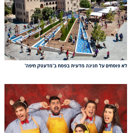
לא פוסחים על חגיגה מדעית בפסח ב'מדעטק חיפה'