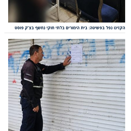
הקזינו נפל בפשיטה: בית הימורים בלתי חוקי נחשף בצ’ק פוסט