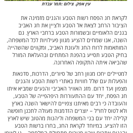
עין אפק. צילום :תמר עבדת
לקראת חג הפסח רשות הטבע והגנים מזמינה את
הציבור הרחב לצאת אל הטבע ולציין את חג האביב
בגנים הלאומיים ובשמורות הטבע ברחבי הארץ. גם
השנה, אנו שמחים להציע מגוון פעילויות לכל המשפחה,
המותאמות לרוח החג ולעונת האביב, ומקווים שהשהייה
בחיק הטבע תסייע בהפגת המתחים ובהעלאת המורל
שהביאה איתה התקופה האחרונה.
למטיילים יחכו מגוון רחב של סיורים, הדרכות, סדנאות
והפעלות עם שלל חוויות באתרי רשות הטבע והגנים
מצפון ועד דרום. מזג האוויר האביבי והנעים שמביא איתו
חג הפסח, יחד עם ההתעוררות היפהפייה של הטבע,
והעובדה כי רבים מאיתנו צפויים להישאר השנה בארץ
ולא לטוס לחו"ל – יוצרים הזדמנות מעולה לתכנן חופשה
קלילה יחד עם בני המשפחה וליהנות מהטוב שיש לארץ
הזו להציע. במיוחד לקראת החג, בחרו ברשות הטבע
והגנים אתרים שהיו סגורים מתחילת המלחמה – גן לאומי