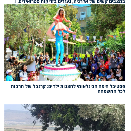
במצבים קשים של אלרגיה, נעזרים בזריקות סטרואידים. 
תרסיסים לאף\מי מלח - יאפשרו שטיפה של רירית האף
מחומרים שגורמים לאלרגיה ונמצאים באוויר ויתרמו במניעת
פוסט נאזאל דריפ (טפטוף של נזלת לגרון).  טיפות עיניים-
ניתן לתת טיפות של כרומולין, ניתן לרכשם ללא מרשם 
במידה שהמטופל אינו מגיב לתכשירים, ניתן לטפל באלרגיה
באמצעות זריקות חיסון, על ידי הזרקה הדרגתית במינונים
בהדרגה של אותו אנטיגן היוצר את התגובה האלרגית. מדובר
בטיפול הניתן במשך מספר שנים, במהלכו המטופל מפתח
סיבולת כלפי האנטיגן.  נשמו אוויר נקי- בכל הזדמנות בה
הגשם עדיין כאן, תקפצו על המציאה. הימים הגשומים
האחרונים הם הזמן המתאים לסובלים מאלרגיה לצאת לאוויר
החופשי, כיוון שהגשם שוטף את האבקנים ואת האבק באוויר
לאחר ימי אובך.
פסטיבל חיפה הבינלאומי להצגות ילדים: קרנבל של תרבות
לכל המשפחה