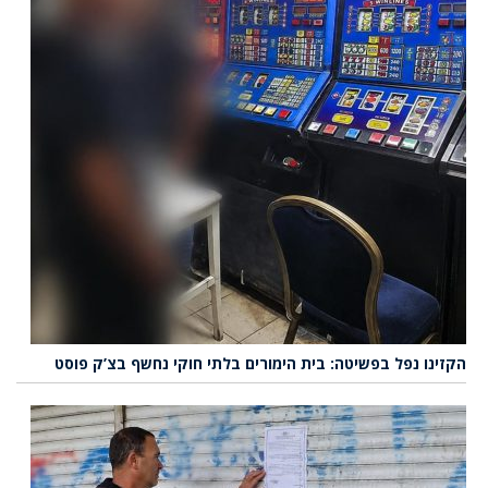
הקזינו נפל בפשיטה: בית הימורים בלתי חוקי נחשף בצ’ק פוסט