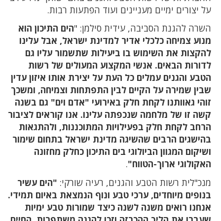
על יצורים ימיים מעניינים ועוד הפתעות רבות.
השרה להגנת הסביבה, עידית סילמן: "
הים התיכון הוא
מנוע צמיחה כלכלי אדיר למדינת ישראל, אבל עלינו
להקצות את השימוש בו ביעילות שתשמור עליו גם
לדורות הבאים. אנשי המקצוע המעולים של רשות
הטבע והגנים עמלים כל העת על יצירת אותו איזון עדין
שבין שמירה על הקיים לבין התפתחות וצמיחה, ומשכך
זוהי גאוותנו לקחת חלק באירועי "אדם וים" גם בשנה
קשה זו של מלחמה שנכפתה עלינו. אנו קוראים לציבור
הרחב לקחת חלק בפעילויות המתוכננות, ולהתגאות
בהישגים הרבים שהשיגה מדינת ישראל בתחום שימור
ושיקום המגוון הביולוגי בים התיכון כחלק מחזונה
האקולוגי ארוך-הטווח"
.
מנכ"לית רשות הטבע והגנים, רעיה שורקי:
"הים עשיר
בנופים מיוחדים, ערכי טבע ונוף הנמצאת באיום תמידי.
אנחנו רואים משנה לשנה כיצד שמורות טבע ימיות
שעברו את הליך ההכרזה וזכו להגנה משתפרות, החיים