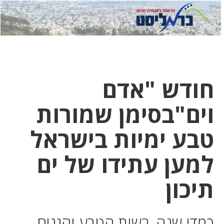
לחץ
לחץ
תפ
כדי
כאן
כדי
לשלוח
דואר
להצט
לוואט
חודש "אדם
וים"בסימן שמורות
טבע ימיות בישראל
למען עתידו של ים
תיכון
כמדי שנה, רשות הטבע והגנים