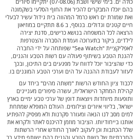
כולה ים. בימי שישי ושבת (07-08.06) יתקיימו סיורים
בהם יוכלו המבקרים להכיר את החוף הסלעי בשקמונה
ואת שמורת ים ראש כרמל המהווה בית גידול עשיר לבעלי
חיים קטנים וגדולים. בנוסף, ב 8.6 תתקיים במוזיאון
הרצאה לכל המשפחה בנושא כרישים, סדנת יצירה
לילדים, ביקור בתערוכה ועמדת הסברה והצטרפות
לאפליקציית "Sea Watch" שפותחה על ידי החברה
להגנת הטבע בשיתוף פעולה עם רשות הטבע והגנים,
כדי שהציבור יוכל לדווח על מפגעים בים התיכון, ובכך
לעזור לעבודת ההגנה על הים וערכי הטבע המוגנים בו.
לכבוד ציון החודש הרשות "משתה מהים" ביחד עם
קהילת המחקר הישראלית, עשרה סיפורים מעניינים
ותופעות מיוחדות ויוצאות דופן של ערכי טבע ימיים בארץ
ישראל, בליווי איורים וצילומים. העולם המופלא שמתחת
למים מסב לנו הנאה ומעורר סקרנות ולא מפסיק להפתיע
אותנו בייחודיותו. הציבור מוזמן להיכנס לאתר ולקרוא את
שלל הכתבות וכן לעקוב לאורך החודש אחרי הרשתות
החברתיות של רשות הטבע והגנים בהם ישותף מידע רב