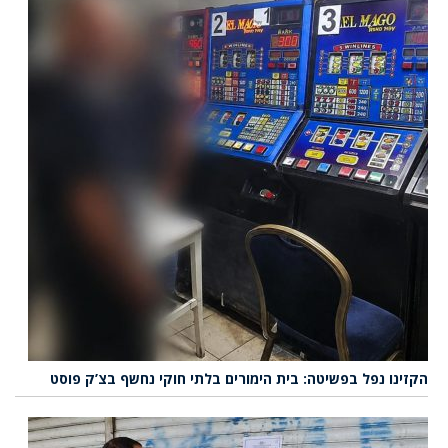
הקזינו נפל בפשיטה: בית הימורים בלתי חוקי נחשף בצ’ק פוסט