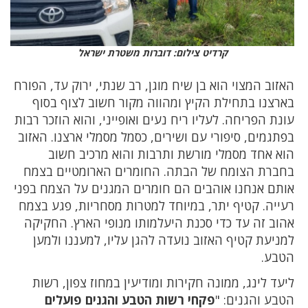
קרדיט צילום: דוברות משטרת ישראל
האזוב המצוי הוא בן שיח מוגן, רב שנתי, ירוק עד, הפורח
בארצנו בתחילת הקיץ ומהווה מקור חשוב לצוף בסוף
עונת הפריחה. לעליו ריח נעים ואופייני, והוא הוזכר רבות
בפתגמים, סיפורי עם ושירים, כסמל מסמלי ארצנו. האזוב
הוא אחד מסמלי מורשת ותרבות והוא מרכיב חשוב
בחברת הצומח של הבתה. החומרים הארומטיים בצמח
אותם אנחנו אוהבים הם חומרים המגנים על הצמח בפני
רעייה. קטיף יתר, במיוחד למטרות מסחריות, פגע בצמח
אהוב זה עד כדי סכנת היעלמותו מנופי הארץ. החקיקה
למניעת קטיף האזוב נועדה להגן עליו, למעננו ולמען
הטבע.
ליעד לינג, ממונה חקירות ומודיעין במחוז צפון, רשות
הטבע והגנים: "
פקחי רשות הטבע והגנים פועלים