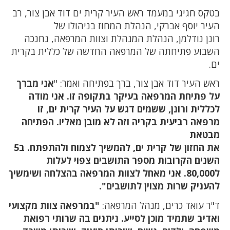
בטקס חגיגי במעמד ראש העיר קרית ים דוד אבן צור, רב
העיר יוסף אברקי, הנהלת המחוז בניהולו של
רונן נודלמן, הנהלת המנהלת וצוות המרפאה, נחנכה
השבוע פתיחתה של המרפאה החדשה של כללית בקרית
ים.
ראש העיר דוד אבן צור, ברך בפתיחה ואמר: "
אני מברך
על פתיחת המרפאה בעיקר בתקופה זו. אני מודה
לכללית ורונן, ששמים דגש על העיר קרית ים, זו
מרפאה רביעית בקריה וזה לא מובן מאליו. הפתיחה
מבטאת
את החזון של קרית ים, להמשיך לצמוח ולהתפתח. ב5
השנים הקרובות מספר התושבים צפוי לעלות
ל80,000. אני מאחל לצוות המרפאה בהצלחה ושימשיך
להעניק שרות מצוין לתושבים".
ד"ר עואד כרים, מנהל המרפאה:
"במרפאה צוות מקצועי
ואדיב שתמיד מוכן לסייע. ניתנים בה שרותי רפואת