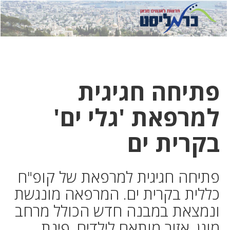
לחץ
לחץ
תפ
כדי
כאן
כדי
לשלוח
דואר
להצט
לוואט
פתיחה חגיגית
למרפאת 'גלי ים'
בקרית ים
פתיחה חגיגית למרפאת של קופ"ח
כללית בקרית ים. המרפאה מונגשת
ונמצאת במבנה חדש הכולל מרחב
מוגן, אזור מותאם לילדים, פינת