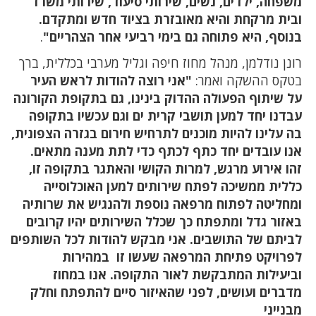
משפחה, ילדים, נשים, שירותי סיעוד, שירותי משרד
ובית מרקחת והיא מאובזרת בציוד חדש ומתקדם.
בנוסף, היא פתוחה גם בימי רביעי אחר הצהריים"
.
רונן נודלמן, מנהל מחוז חיפה וגליל מערבי בכללית, ברך
בטקס ההשקה ואמר:
"אני רוצה להודות לראש העיר
על שיתוף הפעולה ההדוק בינינו, גם בתקופת הקורונה
עבדנו יחד למען תושבי קרית ים וגם עכשיו בתקופה
בה עלינו להיות מוכנים לתרחיש חירום בגזרה הצפונית,
אנו עובדים יחד כתף לכתף כדי לתת מענה מתאים.
זהו אירוע מרגש, למרות הקושי והאתגר בתקופה זו,
כללית ממשיכה לפתח שירותים למען האוכלוסייה
ומחליטה לפתוח מרפאה נוספת ולהנגיש את שרותיה
באזור גדל ומתפתח כך שכלל השירותים יהיו קרובים
לביתם של התושבים. אני מבקש להודות לכל השותפים
לפרויקט פתיחת המרפאה שעשו זו במהירות
וביעילות המתבקשת לאור התקופה. אנו במחוז
מדברים ועושים, לפני שהאיזור סיים להתפתח וחלק
מבנייני