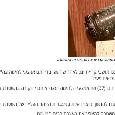
נתפסו. קרדיט צילום-דוברות המשטרה
בנו תושבי קריית ים, לאחר שחשפו בדירתם אמצעי לחימה צה"ל
לואים פעיל.
השוטרים חשפו בדירתם של השניים, האב (66) והבן (37) את אמצעי הלחימה ועצרו אותם לחקירה במשטרת
רו להמשך מיצוי ראיות במעבדות הזיהוי הפלילי של משטרת י
משטרה להאריך את מעצרם בבית המשפט.