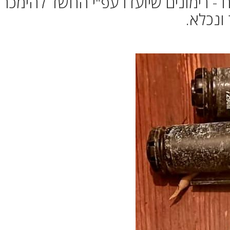
- רימונים שיועדו עפ"י החשד להימכר
ונכלא.