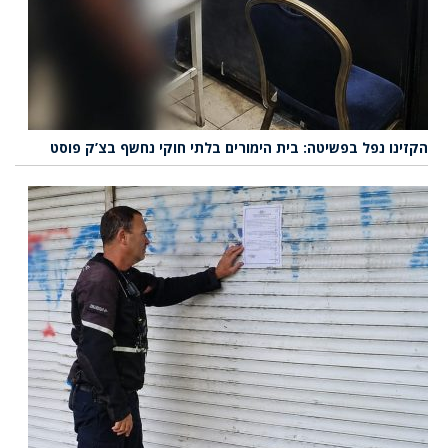
הקזינו נפל בפשיטה: בית הימורים בלתי חוקי נחשף בצ’ק פוסט