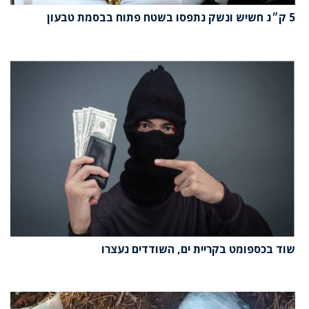
5 ק״ג חשיש ונשק נתפסו בשטח פתוח בבסמת טבעון
שוד בכספומט בקריית ים, השודדים נעצרו