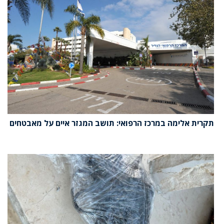
תקרית אלימה במרכז הרפואי: תושב המגזר איים על מאבטחים