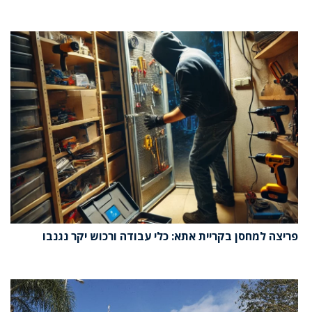
פריצה למחסן בקריית אתא: כלי עבודה ורכוש יקר נגנבו