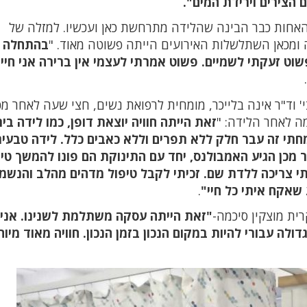
האחות כבר הבינה שהלידה מתרחשת כאן ועכשיו. למזלה של
ומכאן השתלשלות האירועים הייתה פשוטה מאוד. "
בהתחלה 
פשוט זעקתי לשמיים. פשוט אמרתי לעצמי אין ברירה אני חיי
 וד"ר אינה בלייכר, מומחית לרפואת נשים, חצי שעה לאחר מכן
ה לאחר הלידה: "
זאת הייתה חוויה יוצאת דופן, כמו לידה בי
מחתי זה עבר חלק ללא תפרים וללא כאבים כלל. לידה טבעי
מכן הגיע האמבולנס, יחד עם התינוקת הם פונו להמשך טיפ
י צריכה ללדת שם. זכיתי לקבל טיפול מדהים מהלב והנשמ
 שאקח איתי כל חיי"
.
רית מוצקין סיכמה-
"זאת הייתה עסקה משתלמת לשנינו. אני 
ולה עבורי להיות במקום הנכון בזמן הנכון. חוויה מאוד מיו