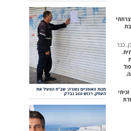
צרחתי
בת
, כבר
תית.
ת
ול
ה.
חנות האופניים נסגרה: שב”ח הפעיל את
זכיתי
העסק, רכוש גנוב נבדק
חדת