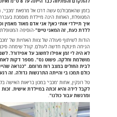
להתקדם והפתיחה כבר הייתה על 8 ס"מ ואיתם הצירים וירידת המים".
בזמן שהאמבולנס עשה דרכו אל מרפאת 'מכבי', 
המטופלת, האחות הינה מיילדת מוסמכת בעברה 
איך תיילדי אותי כאן? אני אדם מאוד מאמין ו
ללדת כעת, זה המאני טיים"
-הוסיפה המטופלת.
הודות לשיתוף פעולה של צוות האחיות של 'מכבי'
הגיחה תינוקת חדשה לעולם. קורל שימחה סיכמ
לא היה לי זמן אפילו לחשוב על אפידורל. לש
מושלמת וחלקה. פשוט נס". מספר דקות לאחר 
לבית החולים במצב רוח מרומם. "כנראה שהיית
כולם תמכו בי והייתה התרגשות גדולה. זה רגע
טל רונקין, אחות 'מכבי' במכון בריאות האישה בק
לקבל לידה והיא זכתה במיילדת אישית. זכות גד
ומרגשת עבור כולנו"
.