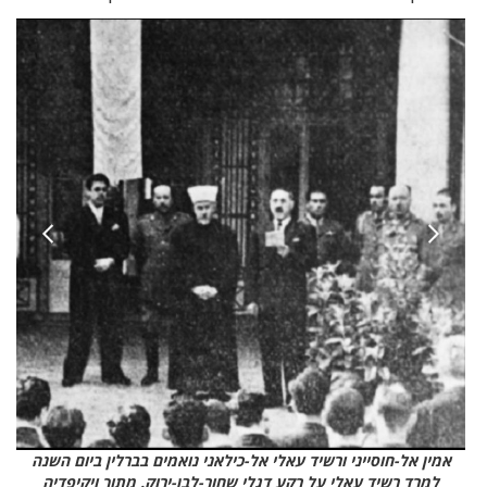
אמין אל-חוסייני ורשיד עאלי אל-כילאני נואמים בברלין ביום השנה
למרד רשיד עאלי על רקע דגלי שחור-לבן-ירוק. מתוך ויקיפדיה