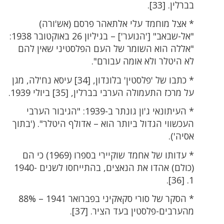
בברלין. [33].
* אצל מוחמד עלי אלתאהר פרסם (אש'ורה)
"אל-שבאב" ['הנוער'] – בגיליון 26 באוקטובר 1938:
"אללה הוא השומר של העם הפלסטיני שאין להם
לא היטלר ולא אומה עבורם".
* כתבו של 'פלסטין' בלונדון, [34] עיסא נח'לה, מגן
על מרכז התעמולה הערבי בברלין, [35] ביולי 1939.
* העיתונאי ג'ון גונתר ב-1939: "הגיבור הערבי
העכשווי הגדול ביותר הוא – אדולף היטלר". ('בתוך
אסיה').
* עדותו של אחמד שוקיירי בספרו (1969) כי הם
(כולם) אהדו את הנאצים, בהתייחסו לשנים 1940-
1. [36].
* הסקר של סורי סקאקיני בפברואר 1941 – 88%
מהערבים-פלסטין בעד הציר. [37].