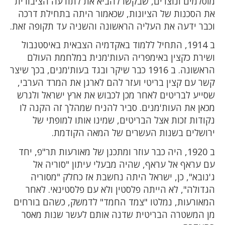
מוסלמים ונוצרים, שבקשו להביא את לתודעה הציבורית
את הסכנות של הציונות, שכאמור היתה בתחילת דרכה
וכבר ידעה את העליה הראשונה והשניה עד תקופה זאת.
ב 1914, התחיל ללמוד באקדמיה הצבאית באיסטנבול
ושירת כקצין באימפריה העות'מנית במלחמת העולם
הראשונה. ב 1916 כבר שיקר ובגד בעות'מנים, בכך שיצר
קשר עם קצין בריטי ועזר להם לארגן את המרד הערבי,
שסייע לבריטים לאחר מכן לכבוש את ארץ ישראל ולגרש
מכאן את העות'מנים. סביר להניח שמהלך זה הקנה לו
נקודות זכות אצל הבריטים, שמינו אותו למופתי של
ירושלים בשנות העשרים של המאה הקודמת.
ב 1920, היה כבר עוזר ומתכנן של מאורעות תר"פ, יחד
עם עראף אל עראף, שהיה מבעלי עיתון "סוריה אל
ג'נובא", כן, ישראל היתה נחשבת אז כחלק "מסוריה
הגדולה", לא הייתה פלסטין ולא עם פלסטינאי. לאחר
המאורעות, נמלטו "צמד החמד" לדמשק, כשהם בורחים
מן המשטרה הבריטית שדנה אותם לעשר שנות מאסר