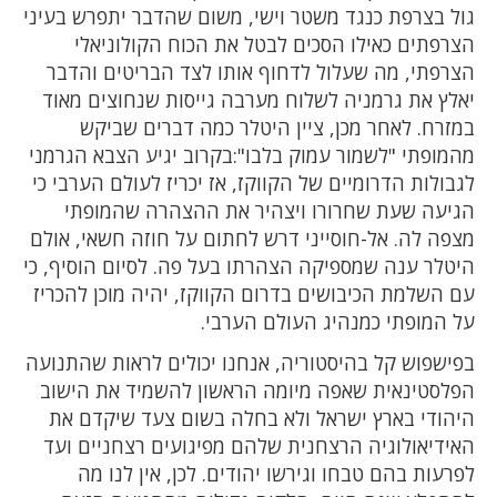
גול בצרפת כנגד משטר וישי, משום שהדבר יתפרש בעיני
הצרפתים כאילו הסכים לבטל את הכוח הקולוניאלי
הצרפתי, מה שעלול לדחוף אותו לצד הבריטים והדבר
יאלץ את גרמניה לשלוח מערבה גייסות שנחוצים מאוד
במזרח. לאחר מכן, ציין היטלר כמה דברים שביקש
מהמופתי "לשמור עמוק בלבו":בקרוב יגיע הצבא הגרמני
לגבולות הדרומיים של הקווקז, אז יכריז לעולם הערבי כי
הגיעה שעת שחרורו ויצהיר את ההצהרה שהמופתי
מצפה לה. אל-חוסייני דרש לחתום על חוזה חשאי, אולם
היטלר ענה שמספיקה הצהרתו בעל פה. לסיום הוסיף, כי
עם השלמת הכיבושים בדרום הקווקז, יהיה מוכן להכריז
על המופתי כמנהיג העולם הערבי.
בפישפוש קל בהיסטוריה, אנחנו יכולים לראות שהתנועה
הפלסטינאית שאפה מיומה הראשון להשמיד את הישוב
היהודי בארץ ישראל ולא בחלה בשום צעד שיקדם את
האידיאולוגיה הרצחנית שלהם מפיגועים רצחניים ועד
לפרעות בהם טבחו וגירשו יהודים. לכן, אין לנו מה