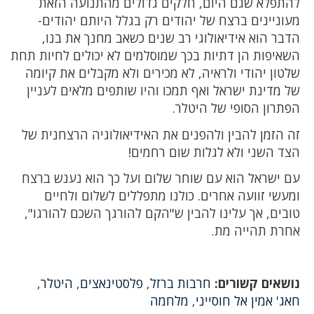
להתפלא שגם היום, חלקים גדולים מהתנועה הזאת
מעוניינים ברצח של יהודים רק בגלל היותם יהודים-
הדבר הוא אידיאולוגי רב שנים כשאב מחנך את בנו,
השאיפות הן דתיות בכך שמוסלמים לא יכולים לחיות תחת
שלטון יהודי ולראיה, לא מכירים ולא מקבלים את קיומה
של מדינת ישראל ואף תמכו והיו שותפים מלאים לעניין
הפתרון הסופי של היטלר.
זה הזמן להבין ולהפנים את האידיאולוגיה הרצחנית של
הצד השני ולא לגלות שום רחמים!
עם ישראל הוא עם שוחר שלום ועל כך הוא נענש ברצח
ומעשי זוועה אחרים. כולנו מתפללים לשלום ולחיים
טובים, אך עלינו להבין ש"הקם להורגך השכם להורגו",
אחרת תהייה מת.
נושאים קשורים:
חרבות ברזל
,
פלסטינאצים
,
היטלר
,
חאג' אמין אל חוסייני
,
מלחמה