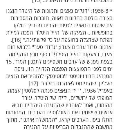
* 1936-8: "דגלים נאצים ותמונות של היטלר הוצגו
בצורה בולטת בחלונות ראווה. חוברות המסבירות
את שיטות הנאצים לכפות יהודים מהרייך חולקו
בחופשיות… הצעקה של 'הייל היטלר' הפכה למילת
מפתח שצלצלה בחוצפה על כל פלשתינה." [16].
'ארגוני טרור ערבים צעדו; "גדודי סער" בלבוש חום
צעדו, בצעקות "הייל היטלר!" בסוף מרץ התקיימה
בצפת מפגש של ערבים משפיעים לתכנון המרד. 15
ימים לפני התפוצצות הפצצה הגלויה הזו, ניסה
המנהיג הרוויזיוניסטי ז'בוטינסקי להזהיר את הנציב
העליון, שהתייחס לאזהרתו בזלזול'. [17].
באפריל 1936, ' "יד הנאצים פנתה לפלסטין עצמה.
המופתי של ירושלים, ידידו של היטלר, עורר
מהומות, ואמר לאוהדיו שההגירה היהודית תביא
אנשים שישמידו את האוכלוסייה הערבית. המהומות
החלו ביפו. הערבים קראו, "הממשלה איתנו", מתוך
מחשבה שההגבלות הבריטיות על ההגירה