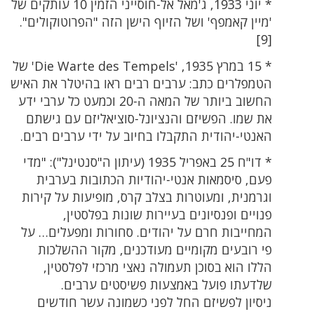
* יוני 1933, ג'מאל אל-חוסייני הזמין 10 עותקים של
'מיין קאמפף' ושל הזיוף הישן הזה "הפרוטוקולים".
[9]
* 15 במרץ 1935, 'Die Warte des Tempels' של
הטמפלרים כתב: ערבים רבים ראו בהיטלר את האיש
החשוב ביותר של המאה ה-20 וכמעט כל ערבי ידע
את שמו. הפשיזם והנציונל-סוציאליזם עם גישתם
האנטי-יהודית התקבלו בחיוב על ידי ערבים רבים.
* דו"ח 25 באפריל 1935 (עיתון ה"סנטינל"): "מדי
פעם, סיסמאות אנטי-יהודיות הכתובות בערבית
וגרמנית, ומעוטרות בצלב קרס, מופיעות על קירות
פנויים ופנסיונים בעיירות שונות בפלסטין,
המחייבות חרם על יהודים. סחורות ומפעלים… על
פי רובעים מקומיים מעודכנים, מקור ההשלכות
הללו הוא בסוכן תעמולה נאצי מרכזי לפלסטין,
שלדעתו פועל באמצעות פשיסטים ערבים.
ניסיון לפשיזם החל לפני כשמונה עשר חודשים