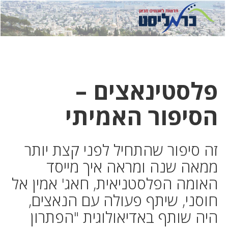
לחץ
לחץ
תפ
כדי
כאן
כדי
לשלוח
דואר
להצט
לוואט
פלסטינאצים –
הסיפור האמיתי
זה סיפור שהתחיל לפני קצת יותר
ממאה שנה ומראה איך מייסד
האומה הפלסטניאית, חאג' אמין אל
חוסני, שיתף פעולה עם הנאצים,
היה שותף באדיאולוגית "הפתרון