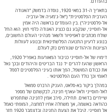
בהעדרם.
בתאריך ה-31 במאי 1920, נוסדה בדמשק "האגודה
הערבית הפלסטינית" ("אל-ג'מעיה אל-ערביה
אל-פלסטיניה") .בין העומדים בראשה היה אמין
אל-חוסייני, שנקבע גם כנציג האגודה כלפי חוץ. הוא החל
שולח מכתבים לאפיפיור ולשאר מנהיגי העולם החשובים,
בנוגע לרעיון התנועה הפלשתינאית ובנוגע לעוולות
הציונות והיהודים שגורמים נזק לעולם.
דימויו של אל-חוסייני כגיבור המאורעות באפריל 1920,
הראשון שהעז להרים יד נגד הבריטים והיהודים ובכך גאל
את כבודם המושפל, הפך אותו בעיני הפלסטינים לסמל
לאומי וכך נולד העם הפלסטינאי .
במהלך ביקור בא-סלאט, העניק הרברט סמואל
לאל-חוסייני ולאל-עארף חנינה, לבקשתם של מספר
שייח'ים בדואים. תחילה, סירב אמין לחנינה שתתפרש
כהודאה באשמה, אך משחלה אחיו למחצה, המופתי כאמל
אל חוסייני, קיבל את הצעת החנינה ובדצמבר 1920 חזר