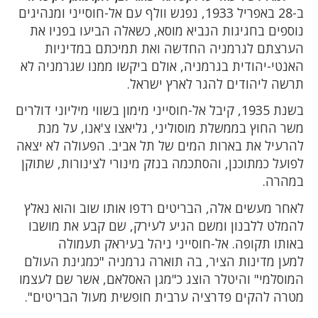
ב-28 באפריל 1933, נפגש וולף עם אל-חוסייני ומנהיגים
נוספים בחגיגות הנביא מוסא, כשאלה הביעו בפניו את
הערצתם לגרמניה החדשה ואת תמיכתם במדיניות
האנטי-יהודית בגרמניה, אולם ביקשו ממנו שגרמניה לא
תרשה ליהודים להגר לארץ ישראל.
בשנת 1935, קיבל אל-חוסייני מימון בשווי מיליוני דולרים
משר החוץ בממשלת מוסוליני, גליאצו צ'אנו, על מנת
להרעיל את בארות המים של תל אביב. הפעולה לא יצאה
לפועל כמתוכנן, והסתכמה בנזק מינורי לצינורות, שתוקן
במהרה.
לאחר מעשים אלה, הבריטים רדפו אותו שוב והוא נאלץ
להמלט ללבנון ומשם הגיע לעירק, שם קבע את מושבו
באותו תקופה. אל-חוסייני ניהל בעיראק תעמולה
למען מדינות הציר, בה תוארה גרמניה "כמגינת העולם
המוסלמי" והיטלר הוצג כ"מגן האסלאם, אשר שם לעצמו
מטרה להקים פדרציה ערבית חופשית מעול הבריטים".