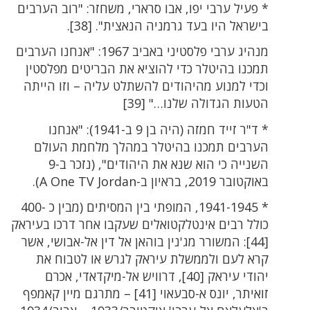
* פעיל ערבי יפו, אבו סרארי, משחזר: "רוב הערבים
בישראל היו בעד גרמניה הנאצית". [38].
מנהיג ערבי פלסטיני באביב 1967: "אנחנו הערבים
תמכנו בהיטלר כדי להוציא את הבריטים מפלסטין
וכדי למנוע מהיהודים להשתלט עליה – וזו הייתה
הטעות הגדולה שלנו…" [39]
* ד"ר זייד חמזה (היה בן 9 ב-1941): "אנחנו
הערבים תמכנו בהיטלר במהלך מלחמת העולם
השנייה כי הוא שנא את היהודים", (נזכר ב-9
באוקטובר 2019, בראיון ב-A One TV Jordan).
* 1941-1945, המופתי בין המסיתים (מבין כ -400
כולל רבים אינטלקטואלים שעקבו אחר דרכו בעיראק
[44]: המשורר מג'נין בוהאן אל דין אל-אבושי, אשר
קרא לעם ולממשלת עיראק לגרש או לטבוח את
יהודי עיראק [40], דרוויש אל-מיקדאדי, אכרם
זואיתר, יונס א-סבעאוי [41] – מתרגם מיין קאמפף