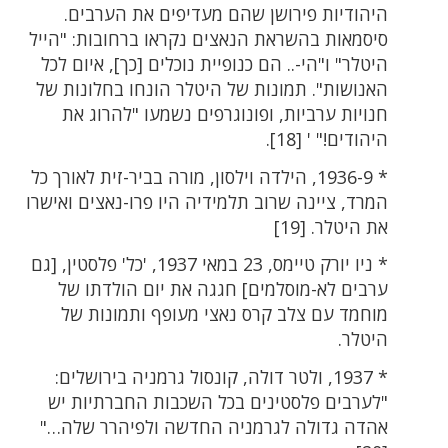
היהודיות פירושן שהם מעדיפים את הערבים.
סיסמאות בהשראת הנאצים נקראו ברחובות: "הייל
היטלר" ו"הי-.. הם כנופיית נוכלים [כך], איום לכל
האנושות". תמונות של היטלר הונחו בחלונות של
חנויות ערביות, ופונוגרפים נשמעו "להרוג את
היהודים!" ' [18].
* 1936-9, הילדה וילסון, מורה בביר-זית לאורך כל
המרד, ציינה שרוב תלמידיה היו פרו-נאצים ואישרו
את היטלר. [19]
* ניו יורק טיימס, 23 במאי 1937, 'כל' פלסטין, [גם
ערבים לא-מוסלמים] חגגה את יום הולדתו של
מוחמד עם צלב קרס נאצי מעופף ותמונות של
היטלר.
* 1937, ולטר דולה, קונסול גרמניה בירושלים:
"לערבים פלסטינים בכל השכבות החברתיות יש
אהדה גדולה לגרמניה החדשה ולפיהרר שלה…"