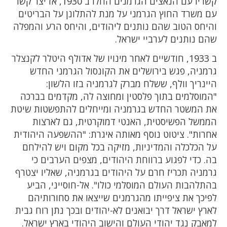
קשריו עם הנאצים הגרמנים החלו ב 1930, אז יצר קשר
עם משרד החוץ הגרמני על מנת להתלונן על הבריטים
והיחס הטוב שהם נותנים ליהודים, והיחס הרע והמפלה
שהם נותנים לערביי ישראל.
ב 1933, חודשיים לאחר מינויו של אדולף היטלר לקנצלר
גרמניה, פגש בירושלים את הקונסול הגרמני החדש
היינריך וולף, ששלח מברק לגרמניה בזו הלשון:
"המוסלמים בתוך פלסטין ומחוצה לה, מקדמים בברכה
את המשטר החדש בגרמניה ומייחלים להתפשטות שיטת
הממשל הפשיסטית, האנטי דמוקרטית, גם לארצות
אחרות". ציטוט נוסף מאותה איגרת: "ההשפעה היהודית
על הכלכלה והמדיניות, מזיקה בכל מקום ויש להילחם
בה. כדי לפגוע ברווחת היהודים, מצפים הערבים כי
גרמניה תכריז חרם על היהודים בגרמניה, שאליו יצטרף
בהתלהבות העולם המוסלמי כולו". אל-חוסייני, הביע
לפיכך את ציפייתו מהגרמנים שייצאו את סחורותיהם
לארץ ישראל דרך יבואנים לא-יהודים ובכך נתן רוח גבית
למאבק נגד יהודי העולם והישוב היהודי בארץ ישראל.