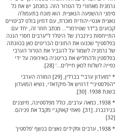
גרמנית מאחורי כל הטרור הזה. במכתב יש את כל
סימני ההשפעה הנאצית. הוא מונח בתעמולה
נאצית אנטי-יהודית מוכרת, עם דמיון בולט לביטויים
קבועים ב"דר שטירמר"… מכתב חוזר זה, יחד עם
התייחסות נירנברג של היטלר ל"ערבים חסרי הגנה
בפלסטין" שכנעו את החוגים הבריטים כאן בכוונתה
של גרמניה לשמור על להגביר את הטרור הערבי
בפלסטין ולהחליש את בריטניה באירופה על ידי
כפייה לשלוח לכאן חיילים…' [28].
* "מועדון ערבי" בברלין, [29] המורה הערבי
"הפלסטיני" דרוויש אל-מיקדאדי, נשיא המועדון
בשנת 1938. [30].
* 1938, כמאה ערבים, כולל מפלסטינה, מיוצגים
בנירנברג. [31]. פאוזי קאוקג'י מקבל את פניהם.
[32]
* 1938, ערבים ופקידים נאצים בנשף 'פלסטין'