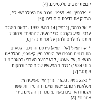
קבוצת ערבים פלסטינים. [4].
* 'פלסטין', מאי 1933, מכנה את היטלר "אצילי",
מצדיק את רדיפת היהודים. ([5]
* 'אל כרמל', [כרמיל] 14 במאי 1933 : "האם היטלר
ערבי יופיע בקרבנו כדי להעיר, להתאחד ולהוביל
אותנו להילחם ולהגן על זכויותינו?" [6]
* 'א-דיפאע' [אל דיפאא] פירסם זה מכבר קטעים
מתורגמים מספרו של היטלר מיין קאמפף, מהלל את
הנאצים, אל-שאנטי, קרא לנוער הערבי (במאמר מ-1
ביוני 1934) "ללמוד ממעשיו של היטלר ולחקות
אוֹתָם." [7]
* ב-22 במאי, 1933, עורך 'אל גאמעיה אל
אסלאמיה' כותב: "כשהופיעה ההיטלריות ששו
ושמחו הערבים באמרם‭:‬ מכה מן השמים בידי
אחרים". ‭ [8]