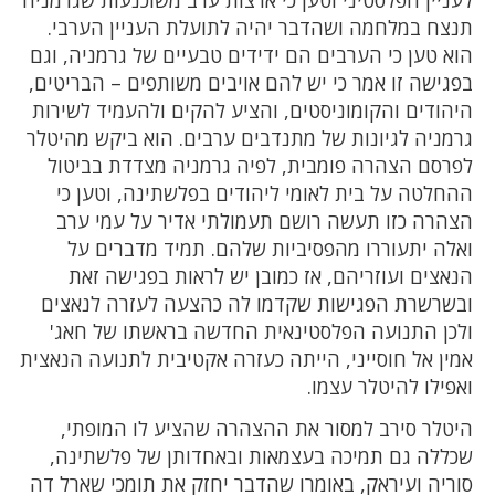
לעניין הפלסטיני וטען כי ארצות ערב משוכנעות שגרמניה
תנצח במלחמה ושהדבר יהיה לתועלת העניין הערבי.
הוא טען כי הערבים הם ידידים טבעיים של גרמניה, וגם
בפגישה זו אמר כי יש להם אויבים משותפים – הבריטים,
היהודים והקומוניסטים, והציע להקים ולהעמיד לשירות
גרמניה לגיונות של מתנדבים ערבים. הוא ביקש מהיטלר
לפרסם הצהרה פומבית, לפיה גרמניה מצדדת בביטול
ההחלטה על בית לאומי ליהודים בפלשתינה, וטען כי
הצהרה כזו תעשה רושם תעמולתי אדיר על עמי ערב
ואלה יתעוררו מהפסיביות שלהם. תמיד מדברים על
הנאצים ועוזריהם, אז כמובן יש לראות בפגישה זאת
ובשרשרת הפגישות שקדמו לה כהצעה לעזרה לנאצים
ולכן התנועה הפלסטינאית החדשה בראשתו של חאג'
אמין אל חוסייני, הייתה כעזרה אקטיבית לתנועה הנאצית
ואפילו להיטלר עצמו.
היטלר סירב למסור את ההצהרה שהציע לו המופתי,
שכללה גם תמיכה בעצמאות ובאחדותן של פלשתינה,
סוריה ועיראק, באומרו שהדבר יחזק את תומכי שארל דה