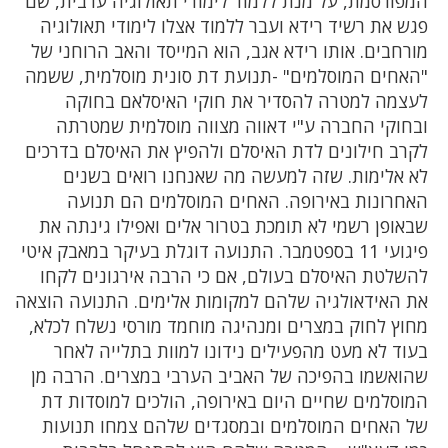
המפורסמת, על מנת ללמוד לימודי תאולוגיה ערבית, שם
פגש את רשיד רידא ועבר ללמוד אצלו לימודי תאולוגיה
מורחבים. אותו רידא אגב, הוא המייסד והאב הרוחני של
"האחים המוסלמים" -תנועת דת סונית מוסלמית, ששמה
לעצמה למטרה להסדיר את חוקי האיסלאם בחוקה
ובחוקי החברה ע"י דאווה מצווה מוסלמית שמטרתה
לקרב חילונים לדת האיסלם ולהפיץ את האיסלם בדרכים
לא אלימות. שזה למעשה מה שאנחנו רואים בשנים
האחרונות באירופה. האחים המוסלמים הם תנועה
שבאופן רשמי לא תומכת בטרור אלים ואפילו גינתה את
פיגועי 11 בספטמבר. התנועה דוגלת בעיקר במאבק איטי
להשלטת האיסלם בעולם, אם כי הרבה אירגונים לקחו
את האידאולגיה שלהם למקומות אלימים. התנועה הוצאה
מחוץ לחוק במצרים ומנהיגה מוחמד מורסי נשלח לכלא,
בעוד לא מעט מהפעילים נידונו למוות בתלייה לאחר
שהואשמו בהפיכה של האביב הערבי במצרים. הרבה מן
המוסלמים שחיים היום באירופה, הולכים למוסדות דת
של האחים המוסלמים ובמסגדים שלהם צמחו תנועות