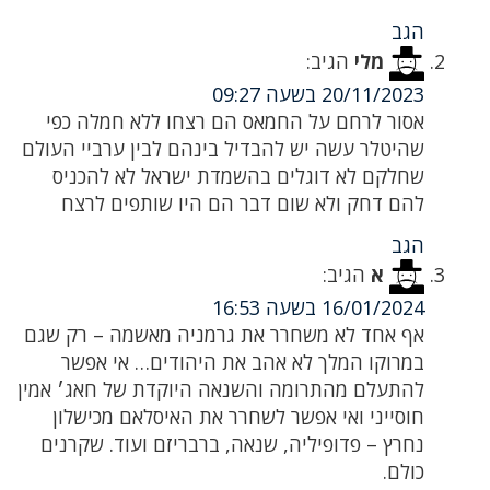
הגב
מלי
הגיב:
20/11/2023 בשעה 09:27
אסור לרחם על החמאס הם רצחו ללא חמלה כפי
שהיטלר עשה יש להבדיל בינהם לבין ערביי העולם
שחלקם לא דוגלים בהשמדת ישראל לא להכניס
להם דחק ולא שום דבר הם היו שותפים לרצח
הגב
א
הגיב:
16/01/2024 בשעה 16:53
אף אחד לא משחרר את גרמניה מאשמה – רק שגם
במרוקו המלך לא אהב את היהודים… אי אפשר
להתעלם מהתרומה והשנאה היוקדת של חאג׳ אמין
חוסייני ואי אפשר לשחרר את האיסלאם מכישלון
נחרץ – פדופיליה, שנאה, ברבריזם ועוד. שקרנים
כולם.