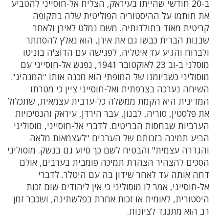
ב-20 חודשי שהייתו בעיראק, הצליח אל-חוסייני להטביע
את חותמו על ההיסטוריה הפוליטית שלה בתקופה
קריטית מאוד בתולדותיה. משם נמלט לאירן ולאחר
שבנות הברית כבשו גם את אירן, הוא נאלץ להסתתר
ולברוח והגיע עד איטליה, לפגישה עם הדוצ'ה בוניטו
מוסלני ב-וב 23 לאוקטובר 1941, נפגש אל-חוסייני עם
מוסוליני כשביומנו של המופתי הוא מכנה אותו "המנהיג".
השיחה נערכה בצרפתית ואל-חוסייני ציין כי מטרתו
המדינית היא הקמת ממשלה כל-ערבית עצמאית, שתכלול
את פלסטין, סוריה, לבנון, עבר הירדן, עיראק והנסיכויות
הערביות שבחסות הבריטים. לדברי אל-חוסייני, מוסוליני
הביע תמיכה בזכותם של הערבים "לעצמאות מלאה
והגדרה עצמית" והבטיח לשם כך סיוע גם בנשק. מוסוליני
הסכים להצהיר הצהרת תמיכה פומבית בערבים, אולם
דחה אותה עד לאחר שידון בה עם היטלר. לדברי
אל-חוסייני, אמר לו מוסוליני כי אין ליהודים שום זכות
היסטורית, לאומית או זכות אחרת בפלשתינה, ושכבר זמן
רב הוא מתנגד לציונות.