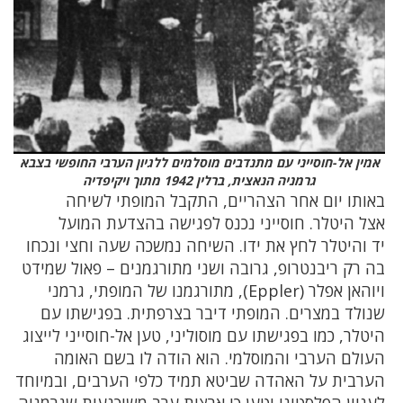
אמין אל-חוסייני עם מתנדבים מוסלמים ללגיון הערבי החופשי בצבא
גרמניה הנאצית, ברלין 1942 מתוך ויקיפדיה
באותו יום אחר הצהריים, התקבל המופתי לשיחה
אצל היטלר. חוסייני נכנס לפגישה בהצדעת המועל
יד והיטלר לחץ את ידו. השיחה נמשכה שעה וחצי ונכחו
בה רק ריבנטרופ, גרובה ושני מתורגמנים – פאול שמידט
ויוהאן אפלר (Eppler), מתורגמנו של המופתי, גרמני
שנולד במצרים. המופתי דיבר בצרפתית. בפגישתו עם
היטלר, כמו בפגישתו עם מוסוליני, טען אל-חוסייני לייצוג
העולם הערבי והמוסלמי. הוא הודה לו בשם האומה
הערבית על האהדה שביטא תמיד כלפי הערבים, ובמיוחד