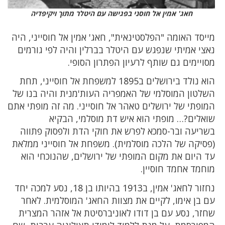
חאג' אמין אל חוסני בפגישה עם היטלר מתוך ויקיפדיה
מייסד האומה "הפלסטינאית", חאג' אמין אל חוסייני, היה
נאצי אמיתי שנפגש עם היטלר בברלין והיה לפי גורמים
מסויימים גם שותף לרעיון הפתרון הסופי.
הוא נולד בירושלים ב1895 למשפחת אל חוסייני, תחת
השלטון המוסלמי של האמפריה העות'מנית והיה בנו של
המופתי של ירושלים טאהר אל חוסייני. מה זה מופתי אתם
שואלים?… מופתי הוא איש דת מוסלמי, הבקיא
בשריעה ובר-סמכא לפרש את חוקי הדת ולפסוק פתווה
(פסיקה של הלכה מוסלמית). משפחת אל חוסייני ממלאת
עד היום את מקום המופתי של ירושלים, שהנוכחי הוא
מוחמד אחמד חוסיין.
נחזור לחאג' אמין, ב1913 בהיותו בן 18, נסע למכה יחד
עם בן אימו, לקיים את מצוות החאג' המוסלמית. לאחר
שחזר, נסע עם בן דודו לאוניברסיטת אל אזהר המצרית