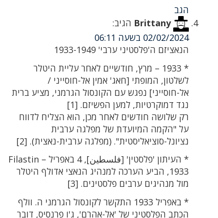
הגב
Brittany
הגיב:
02/02/2024 בשעה 06:11
הנאציזם ה'פלסטיני ערבי' 1933-1949
* 1933 – מרץ, חודשיים לאחר עליית היטלר
לשלטון, המופתי [חאג' אמין אל-חוסייני /
אל-חוסייני] נפגש עם הקונסול הגרמני, מציע ברית
נגד דמוקרטיות, למען הפשיזם. [1]
רק שלושה חודשים לאחר מכן, הוא הצליח לדווח
על "הקמה המיועדת של מפלגה ערבית
נציונל-סוציאליסטית". (מפלגה ערבית-נאצית). [2]
1933, הביע הערכה למנהיג הנאצי אדולף היטלר
מול מנהיגים ערבים פלסטינים. [3]
* באפריל 1933 התקשר לקונסול הגרמני ה. וולף
הכתב הפלסטיני של 'אל-אהרם', ג'ו פרנסיס, דובר