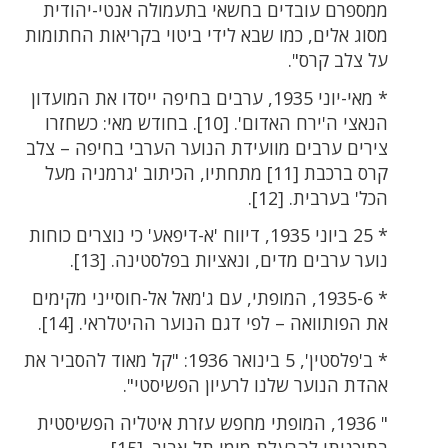
ממספרם עובדים בחשאי בתעמולה אנטי-יהודית
מסוג אלים, כמו שבא לידי ביטוי בקריאות החתומות
על צלב קרס".
* מאי-יוני 1935, ערבים בחיפה ייסדו את המועדון
הנאצי ה'ירח האדום'. [10]. בחודש מאי: כשחזרו
צירים ערבים מוועידת הנוער הערבי בחיפה – צלב
קרס ברכבת [11] מתחתיו, הכיתוב 'גרמניה מעל
הכל' בערבית. [12].
* 25 ביוני 1935, דיווח 'א-דיפאע' כי נוצרים כוחות
נוער ערבים מדים, ונאציות בפלסטינה. [13].
* 1935-6, המופתי, עם ג'מאל אל-חוסייני מקימים
את הפותוואה – לפי דגם הנוער ההיטלראי. [14].
* ב'פלסטין', 5 בינואר 1936: "קל מאוד להסביר את
אהדת הנוער שלנו לרעיון הפשיסטי".
" 1936, המופתי מחפש עזרת איטליה הפשיסטית
בתוכניתו להרעלת מימי תל-אביב. [15]