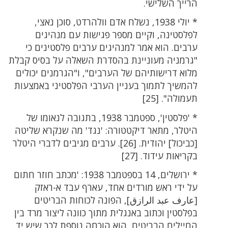
הרייך השלישי.
* יולי 1938, נשלח אדם וולהרדט, סוכן נאצי,
לפלסטינה, וקיים מספר פגישות עם מנהיגים
ערבים. הוא אמר למנהיגים ערבים פלסטינים כי
"גרמניה מעוניינת בהסדרת השאלה על בסיס קבלת
מלוא דרישותיהם של הערבים", ו"הגרמנים יכולים
להמשיך לתמוך בעניין הערבי הפלסטיני באמצעות
תעמולה". [25]
* 'פלסטין', ספטמבר 1938, בתגובה לנאומו של
היטלר, מתאר דיקטטורה: 'נגד' מה שנקרא שליטה
[כביכול] יהודית. [26]. ערבים מגיבים לדברי היטלר
בקריאות עידוד. [27]
* ירושלים, 14 בספטמבר 1938: 'מכתב חוזר חתום
על ידי ראש מורדים אחד, עארף עבד א-ראזק
[عارف عبد الرازق], הפונה לכוחות הבריטים
בפלסטין וכתוב באנגלית מתוך כוונה ליצור מרד בין
החיילים הבריטים, הוא הוכחה נוספת לכך שיש יד