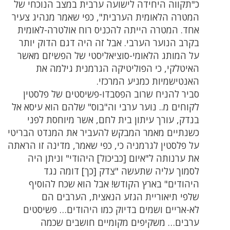
כ"תקווה היחידה לישועה ערבית במצב הנוכחי של
המטרה הלאומית הערבית", כפי שאמר מנהיג צעיר
אחד. המטרה הייתה להכניס רוח אולטרה-לאומית
בקרב הנוער הערבי. אבל זה היה דגם הדוק יותר
על המותג הלאומי-סוציאליסטי של הפשיזם מאשר
האיטלקי, כי הפוליטיקה הגרמנית גילמה את
האנטישמיות כמניע המרכזי.
סביר להניח שרוב הפסבדו-פשיסטים של פלסטין
לקוחים מ.. נוער ערבי וה"בוס" שלהם הוא עיסא אל
בנדק, עורך עיתון בית לחם, אשר מיוחסת לפני
כשנתיים מאמר המבקש להעביר את המנדט הבריטי
על פלסטין לגרמניה כי, כפי שאמר, מדינה זו הראתה
את ערנותה ל"איום [כביכול] היהודי" וניתן היה
לסמוך עליה שתעשה "צדק [כך] דומה נגד
היהודים" בארץ הקודש! אבל הוא שכח להוסיף
שלפי תיאוריית הגזע הנאצית, הערבים הם
לא-אריים ושמים בדיוק כמו היהודים… פשיסטים
ערבים… משקיפים מקומיים חושבים שכמה