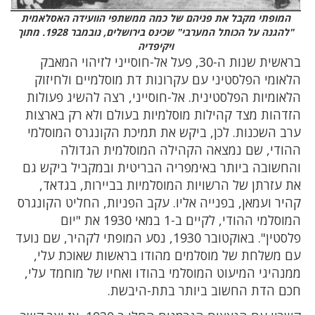
המופתי מקבל את פניהם של כמה ממשתפי הוועידה האסלאמית
"להגנה על הכותל המערבי" שכינס בירושלים, נובמבר 1928. מתוך
ויקיפדיה
בראשית שנות ה-30, פעל אל-חוסייני לזיהוי המאבק
הלאומי הפלסטיני עם עקרונות דת מוסלמיים ולחיזוק
הלאומיות הפלסטינית. אל-חוסייני, רצה להשיג פעולות
הזדהות מצד קהילות מוסלמיות בעולם ולא רק בארצות
ערב השכנות. לכן, ביקש את תמיכת הקונגרס המוסלמי
ההודי, שם נמצאה הקהילה המוסלמית הגדולה
והחשובה ביותר באימפריה הבריטית ובמקביל ביקש גם
את עזרתן של הרשויות המוסלמיות בביירות, בגדאד,
קהיר ועמאן, בפנייה אליו. עקב הפניות, החליט הקונגרס
המוסלמי ההודי, לקיים ב-1 במאי 1930 את "יום
פלסטין". באוקטובר 1930, נסע המופתי לקהיר, שם נועד
עם משלחת של מוסלמים מהודו בראשות שאוכת עלי,
ממנהיגי המיעוט המוסלמי בהודו ואחיו של מוחמד עלי,
חכם הדת החשוב ביותר בתת-היבשת.