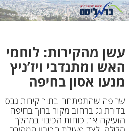
לחץ
לחץ
תפ
כדי
כאן
כדי
לשלוח
דואר
להצט
לוואט
עשן מהקירות: לוחמי
האש ומתנדבי ויז’ניץ
מנעו אסון בחיפה
שריפה שהתפתחה בתוך קירות גבס
בדירת גג ברחוב מקור ברוך בחיפה
הזעיקה את כוחות הכיבוי במהלך
הלילה. לצד פעולת הכיבוי המהירה