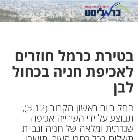
לחץ
לחץ
תפ
כדי
כאן
כדי
לשלוח
דואר
להצט
לוואט
בטירת כרמל חוזרים
לאכיפת חניה בכחול
לבן
החל ביום ראשון הקרוב (3.12),
תבוצע על ידי העירייה אכיפה
שגרתית ומלאה של חניה וגביית
תשלום בכל רחבי העיר. תושבי