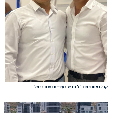
קבלו אותו: מנכ״ל חדש בעיריית טירת כרמל