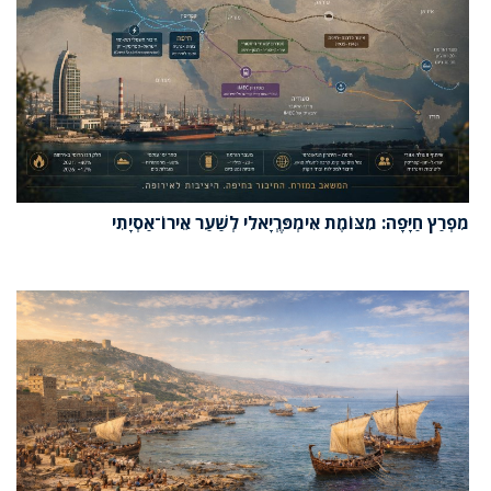
מִפְרַץ חַיָּפָה: מִצּוֹמֶת אִימְפֶּרְיָאלִי לְשַׁעַר אֵירוֹ־אַסְיָתִי