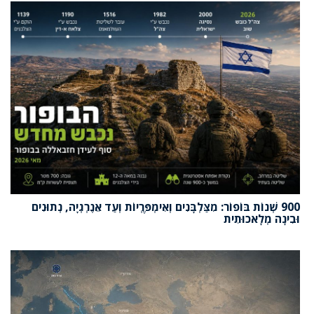
900 שְׁנוֹת בּוֹפוֹר: מִצַּלְבָּנִים וְאִימְפֶּרְיוֹת וְעַד אֵנֶרְגְיָה, נְתוּנִים
וּבִינָה מְלָאכוּתִית