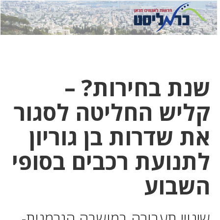
לחץ
לחץ
תפ
כדי
כאן
כדי
לשלוח
דואר
להצט
לוואט
שנת בחירות? –
קליש החליטה לסגור
את שדרות בן גוריון
לתנועת רכבים בסופי
השבוע
שינויי תעבורה במושבה הגרמנית-