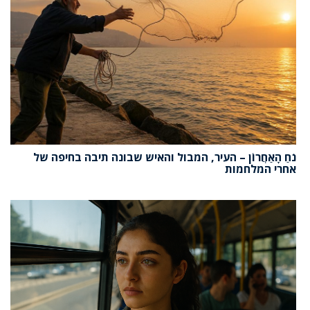
נֹחַ הָאַחֲרוֹן – העיר, המבול והאיש שבונה תיבה בחיפה של
אחרי המלחמות