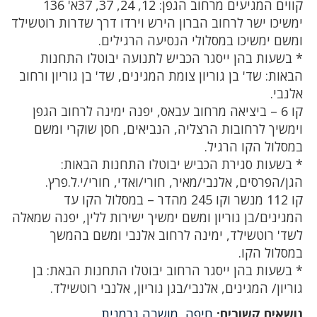
קווים המגיעים מרחוב הגפן: 12, 24, 37, 37א' 136
ימשיכו ישר לרחוב הברון הירש וירדו דרך שדרות רוטשילד
ומשם ימשיכו במסלולי הנסיעה הרגילים.
* בשעות בהן ייסגר הכביש לתנועה יבוטלו התחנות
הבאות: שד' בן גוריון צומת המגינים, שד' בן גוריון ורחוב
אלנבי.
קו 6 – ביציאה מרחוב עבאס, יפנה ימינה לרחוב הגפן
וימשיך לרחובות הרצליה, הנביאים, חסן שוקרי ומשם
במסלול הקו הרגיל.
* בשעות סגירת הכביש יבוטלו התחנות הבאות:
הגן/הפרסים, אלנבי/מאיר, חורי/ואדי, חורי/י.ל.פרץ.
קו 112 מנשר וקו 245 מהדר – במסלול הקו עד
המגינים/בן גוריון ומשם ימשיך ישירות ללין, יפנה שמאלה
לשד' רוטשילד, ימינה לרחוב אלנבי ומשם בהמשך
במסלול הקו.
* בשעות בהן ייסגר הרחוב יבוטלו התחנות הבאת: בן
גוריון/ המגינים, אלנבי/בגן גוריון, אלנבי רוטשילד.
נושאים קשורים:
חיפה
,
מושבה גרמנית