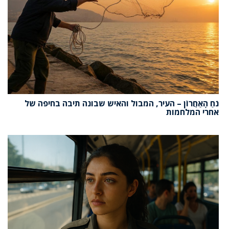
נֹחַ הָאַחֲרוֹן – העיר, המבול והאיש שבונה תיבה בחיפה של
אחרי המלחמות