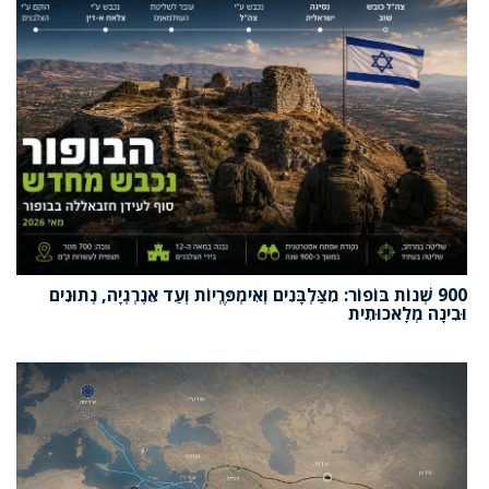
900 שְׁנוֹת בּוֹפוֹר: מִצַּלְבָּנִים וְאִימְפֶּרְיוֹת וְעַד אֵנֶרְגְיָה, נְתוּנִים
וּבִינָה מְלָאכוּתִית