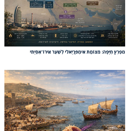
מִפְרַץ חַיָּפָה: מִצּוֹמֶת אִימְפֶּרְיָאלִי לְשַׁעַר אֵירוֹ־אַסְיָתִי