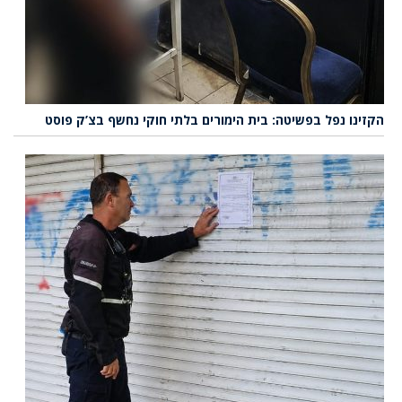
הקזינו נפל בפשיטה: בית הימורים בלתי חוקי נחשף בצ’ק פוסט