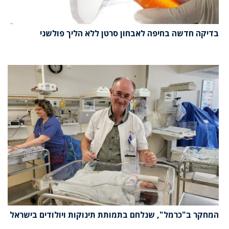
בדיקה חדשה בחיפה לאבחון סרטן ללא הליך פולשני
המחקר ב"כרמל", שנלחם בתמותת תינוקות ויולודים בישראל