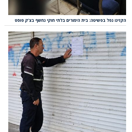
הקזינו נפל בפשיטה: בית הימורים בלתי חוקי נחשף בצ’ק פוסט