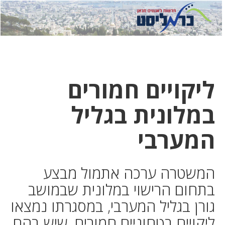
לחץ
לחץ
תפ
כדי
כאן
כדי
לשלוח
דואר
להצט
לוואט
ליקויים חמורים
במלונית בגליל
המערבי
המשטרה ערכה אתמול מבצע
בתחום הרישוי במלונית שבמושב
גורן בגליל המערבי, במסגרתו נמצאו
ליקויים בטחוניים חמורים, שיש בהם