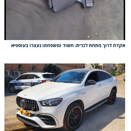
אקדח דרוך מתחת לכרית: חשוד ומשפחתו נעצרו בעוספיא