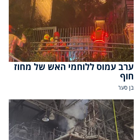
ערב עמוס ללוחמי האש של מחוז
חוף
בן סער