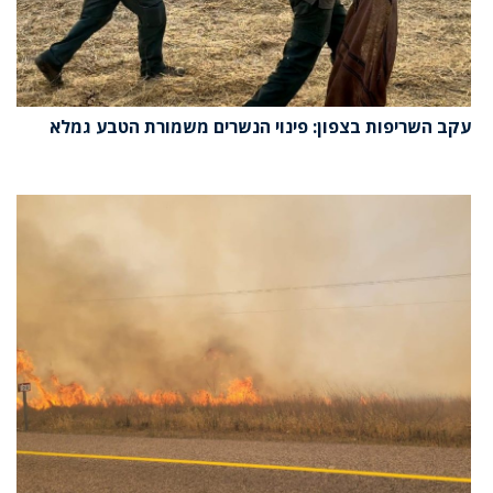
עקב השריפות בצפון: פינוי הנשרים משמורת הטבע גמלא