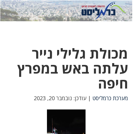
לחץ
לחץ
תפ
כדי
כאן
כדי
לשלוח
דואר
להצט
לוואט
מכולת גלילי נייר
עלתה באש במפרץ
חיפה
מערכת כרמליסט
| עודכן: נובמבר 20, 2023