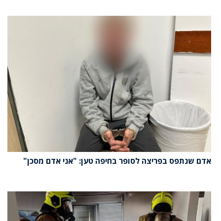
אדם שנתפס בפריצה לסופר בחיפה טען: "אני אדם מסכן"