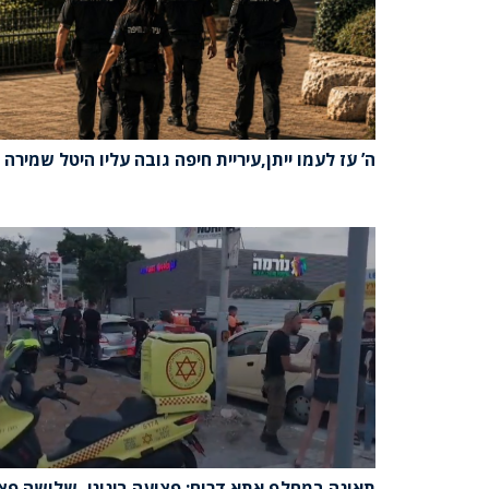
ה’ עֹז לעמו ייתן,עיריית חיפה גובה עליו היטל שמירה
תאונה במחלף אתא דרום: פצועה בינוני, שלושה פצ