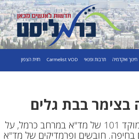
חינוך ואקדמיה
תרבות ופנאי
Carmelist VOD
חזית הצפון
 בצימר בבת גלים
בשעה 14:20 התקבל דיווח במוקד 101 של מד"א במרחב כרמל, על
בחיפה. חובשים ופרמדיקים של מד"א