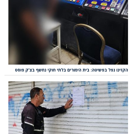
הקזינו נפל בפשיטה: בית הימורים בלתי חוקי נחשף בצ’ק פוסט