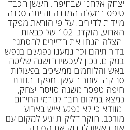
יצחק אלחנן שבחיפה. העשן הכבד
טיפס במעלה המבנה והייתה סכנה
מיידית לדיירים. על פי הוראת מפקד
הארוע, מוקדני 102 של כבאות
והצלה הנחו את הדיירים להסתגר
בדירותיהם וכך נמענו נפגעים בנפש
במקום. נכון לעכשיו הושגה שליטה
באש והלוחמים ממשיכים בפעולות
סריקה ושחרור עשן. מפקד תחנת
חיפה טפסר משנה סויסה יצחק,
נמצא במקום חבר לגורמי החירום
ומוודא כי לא נפגע איש בארוע
מורכב. חוקר דליקות יגיע למקום עם
אור ראשון לבדוק את הסיבה