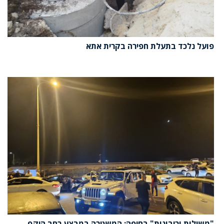
פועל נלכד בתעלת חפירה בקרית אתא
"משילות וריבונות" בחיפה: המשטרה במבצע רחב היקף