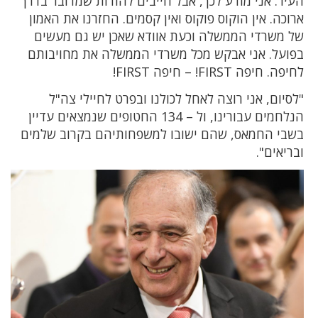
העיר. אני מודע לכך, אבל חייבים להודות שמדובר בדרך
ארוכה. אין הוקוס פוקוס ואין קסמים. החזרנו את האמון
של משרדי הממשלה וכעת אוודא שאכן יש גם מעשים
בפועל. אני אבקש מכל משרדי הממשלה את מחויבותם
לחיפה. חיפה FIRST! – חיפה FIRST!
"לסיום, אני רוצה לאחל לכולנו ובפרט לחיילי צה"ל
הנלחמים עבורינו, ול – 134 החטופים שנמצאים עדיין
בשבי החמאס, שהם ישובו למשפחותיהם בקרוב שלמים
ובריאים".