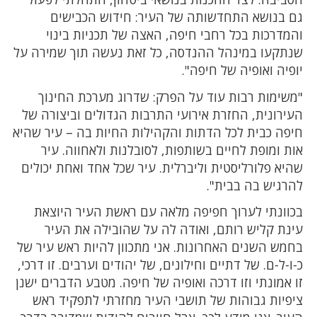
גם בנושא התחדשותה של העיר: חידוש הכבישים
והמדרכות בכל רחבי חיפה, האצה של תכניות בינוי
שנתקעו במינהל ההנדסה, כל זאת נעשה תוך שמירה על
יופיה ואופיה של חיפה".
"משימות רבות עוד על הפרק: שדרוג מערכת החינוך
העירונית, החזרת אירועי התרבות הגדולים וביצורה של
חיפה כבית לכל הדתות והקהילות החיות בה – עיר שהיא
אות ומופת לחיים בשותפות, לסובלנות ולאחווה. עיר
שהיא פלורליסטית וליברלית. עיר שכל אחד ואחת יכולים
להרגיש בה בבית".
בכוונתי לערוך חפיפה מלאה עם ראשת העיר היוצאת
עינת קליש רותם, ואודה לה על שהובילה את העיר
בחמש השנים האחרונות. אני מתכוון להיות ראש עיר של
כ-ו-ל-ם. של דתיים וחילונים, של יהודים וערבים. זו דרכי,
זו אמונתי וזו דרכה ואופיה של חיפה. מטבע הדברים ישנן
ציפיות גבוהות של תושבי העיר מחזרתי לתפקיד ראש