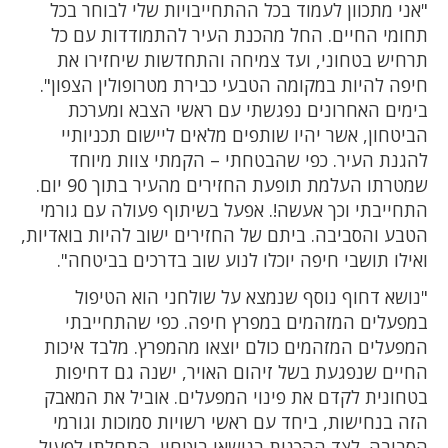
"אני מתכוון לעמוד בכל ההתחייבויות שלי לבוחר בכל
תחומי החיים. החל מהכנת העיר להתמודדות עם כל
תרחיש בטחוני, ועד צמיחה והתחדשות שיחזירו את
חיפה להיות במקומה הטבעי כבירת מטרופולין הצפון".
בימים האחרונים נפגשתי עם ראשי הצבא ומערכת
הביטחון, אשר יהיו שותפים מלאים ליישום תכניותיי
להגנת העיר. כפי שהבטחתי – הקמתי צוות מיוחד
שמטרתו העלמת תופעת החזירים מהעיר בתוך 90 יום.
התחייבתי וכך אעשה!. אפעל בשיתוף פעולה עם גורמי
הטבע והסביבה. ביתם של החזירים ישוב להיות בואדיות,
ואילו תושבי חיפה יוכלו לנוע שוב בדרכים בביטחה".
"נושא דחוף נוסף שנמצא על שולחני הוא הטיפול
במפעלים המזהמים במפרץ חיפה. כפי שהתחייבתי
המפעלים המזהמים כולם יוצאו מהמפרץ. מלבד איכות
החיים שנפגעת בשל זיהום האויר, ישנה גם דחיפות
בטחונית לקדם את פינוי המפעלים. אוביל את המאבק
הזה בנחישות, ביחד עם ראשי רשויות סמוכות וגורמי
הסביבה. לצד ההכנות בנושאי ביטחון, התחלתי לפעול