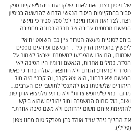
של ניסיון רצח, זאת לאחר שלקביעת ביהמ"ש קיים ספק
סביר בהתקיימות היסוד הנפשי הדרוש להרשעה בניסיון
רצח. לצד זאת הוכח מעבר לכל ספק סביר כי מעשי
הנאשם מבססים עבירה של חבלה בכוונה מחמירה.
ביחס לסוגיית מעשה הטרור ציין כב' השופט יחיאל
ליפשיץ בהכרעת הדין כי:"… הנאשם ופורעים נוספים
שכמותו, הם אלו שהפריעו למשטרת ישראל לשמור על
הסדר. במילים אחרות, הנאשם ודומיו היו הסיבה לאי
הסדר ולפרעות; הגורם ולא התוצאה. עולה ברור כי כאשר
הנאשם יצא לרחוב, הוא יצא לקרב; וה"קרב" היה מול
היהודים שלשיטתו באו להתנכל לתושבי עכו הערבים…
מדובר במי ש"מחפש צרות" ולא נרתע מלמצוא אותן שוב
ושוב, מול כוחות המשטרה ומול יהודים שהוא ביקש
להתעמת איתם משום יהדותם ולא משם סיבה אחרת."
את ההליך ניהל עו"ד אוהד כהן מפרקליטות מחוז צפון
(פלילי).