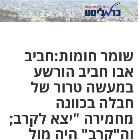
לחץ
לחץ
תפ
כדי
כאן
כדי
לשלוח
דואר
להצט
לוואט
שומר חומות:חביב
אבו חביב הורשע
במעשה טרור של
חבלה בכוונה
מחמירה "יצא לקרב;
וה"קרב" היה מול