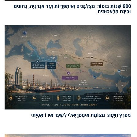
900 שְׁנוֹת בּוֹפוֹר: מִצַּלְבָּנִים וְאִימְפֶּרְיוֹת וְעַד אֵנֶרְגְיָה, נְתוּנִים
וּבִינָה מְלָאכוּתִית
מִפְרַץ חַיָּפָה: מִצּוֹמֶת אִימְפֶּרְיָאלִי לְשַׁעַר אֵירוֹ־אַסְיָתִי