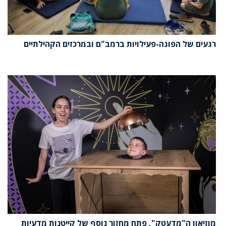
רגעים של הפוגה-פעילויות ברמב"ם ובמרכזים הקהילתיים
מוזיאון ה"מדעטק", פתח מחזור נוסף של קייטנות מדעיות