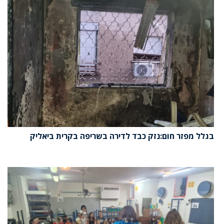
בגלל מפזר חום:נזק כבד לדירה בשריפה בקרית ביאליק